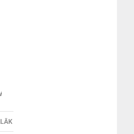
i
LĀK