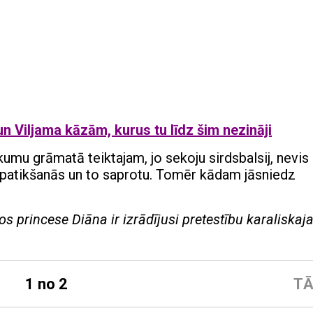
un Viljama kāzām, kurus tu līdz šim nezināji
kumu grāmatā teiktajam, jo sekoju sirdsbalsij, nevis
epatikšanās un to saprotu. Tomēr kādam jāsniedz
os princese Diāna ir izrādījusi pretestību karaliskaja
1 no 2
TĀ