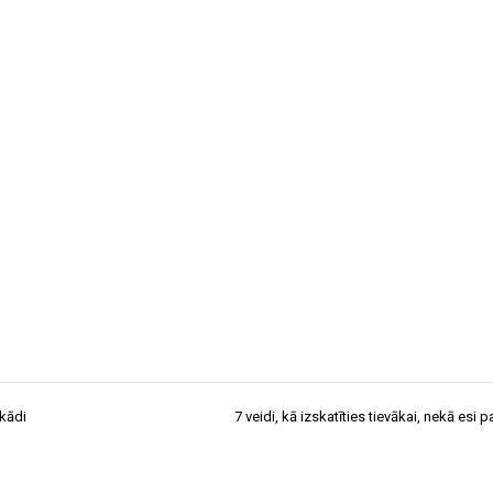
ekādi
7 veidi, kā izskatīties tievākai, nekā esi p