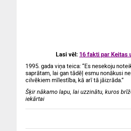
Lasi vēl:
16 fakti par Keitas 
1995. gada viņa teica: “Es nesekoju notei
saprātam, lai gan tādēļ esmu nonākusi n
cilvēkiem mīlestība, kā arī tā jāizrāda.”
Šķir nākamo lapu, lai uzzinātu, kuros brīž
iekārtai