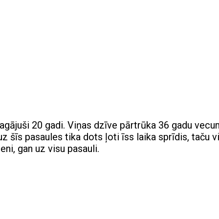
agājuši 20 gadi. Viņas dzīve pārtrūka 36 gadu vec
 uz šīs pasaules tika dots ļoti īss laika sprīdis, taču v
eni, gan uz visu pasauli.