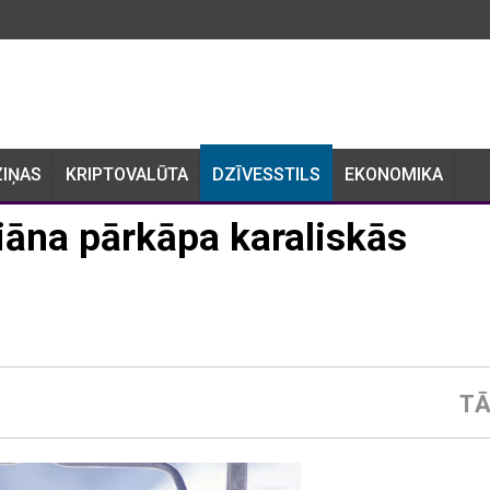
ZIŅAS
KRIPTOVALŪTA
DZĪVESSTILS
EKONOMIKA
Diāna pārkāpa karaliskās
TĀ