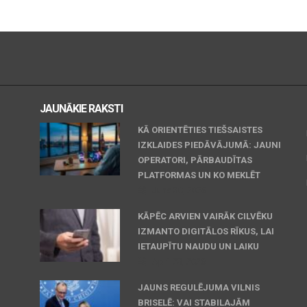
JAUNĀKIE RAKSTI
KĀ ORIENTĒTIES TIEŠSAISTES
IZKLAIDES PIEDĀVĀJUMĀ: JAUNI
OPERATORI, PĀRBAUDĪTAS
PLATFORMAS UN KO MEKLĒT
June 30, 2026
KĀPĒC ARVIEN VAIRĀK CILVĒKU
IZMANTO DIGITĀLOS RĪKUS, LAI
IETAUPĪTU NAUDU UN LAIKU
April 23, 2026
JAUNS REGULĒJUMA VILNIS
BRISELĒ: VAI STABILAJĀM