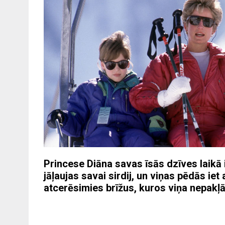
Princese Diāna savas īsās dzīves laikā i
jāļaujas savai sirdij, un viņas pēdās iet
atcerēsimies brīžus, kuros viņa nepakļ