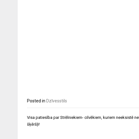
Posted in
Dzīvesstils
Post
Visa patiesība par Strēlniekiem- cilvēkiem, kuriem neeksistē n
navigation
šķēršļi!