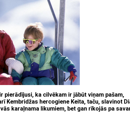
r pierādījusi, ka cilvēkam ir jābūt viņam pašam,
 arī Kembridžas hercogiene Keita, taču, slavinot Di
āvās karaļnama likumiem, bet gan rīkojās pa sava