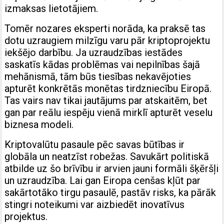
izmaksas lietotājiem.
Tomēr nozares eksperti norāda, ka praksē tas
dotu uzraugiem milzīgu varu pār kriptoprojektu
iekšējo darbību. Ja uzraudzības iestādes
saskatīs kādas problēmas vai nepilnības šajā
mehānismā, tām būs tiesības nekavējoties
apturēt konkrētās monētas tirdzniecību Eiropā.
Tas vairs nav tikai jautājums par atskaitēm, bet
gan par reālu iespēju vienā mirklī apturēt veselu
biznesa modeli.
Kriptovalūtu pasaule pēc savas būtības ir
globāla un neatzīst robežas. Savukārt politiskā
atbilde uz šo brīvību ir arvien jauni formāli šķēršļi
un uzraudzība. Lai gan Eiropa cenšas kļūt par
sakārtotāko tirgu pasaulē, pastāv risks, ka pārāk
stingri noteikumi var aizbiedēt inovatīvus
projektus.