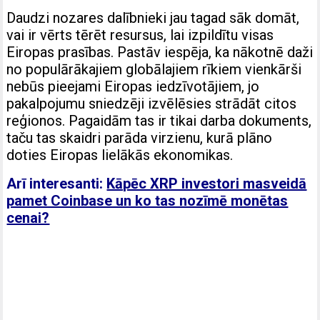
Daudzi nozares dalībnieki jau tagad sāk domāt,
vai ir vērts tērēt resursus, lai izpildītu visas
Eiropas prasības. Pastāv iespēja, ka nākotnē daži
no populārākajiem globālajiem rīkiem vienkārši
nebūs pieejami Eiropas iedzīvotājiem, jo
pakalpojumu sniedzēji izvēlēsies strādāt citos
reģionos. Pagaidām tas ir tikai darba dokuments,
taču tas skaidri parāda virzienu, kurā plāno
doties Eiropas lielākās ekonomikas.
Arī interesanti:
Kāpēc XRP investori masveidā
pamet Coinbase un ko tas nozīmē monētas
cenai?