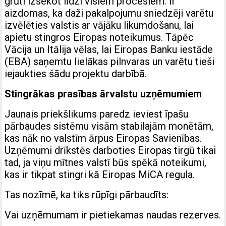
grūti izsekot līdzi visiem procesiem. Ir
aizdomas, ka daži pakalpojumu sniedzēji varētu
izvēlēties valstis ar vājāku likumdošanu, lai
apietu stingros Eiropas noteikumus. Tāpēc
Vācija un Itālija vēlas, lai Eiropas Banku iestāde
(EBA) saņemtu lielākas pilnvaras un varētu tieši
iejaukties šādu projektu darbībā.
Stingrākas prasības ārvalstu uzņēmumiem
Jaunais priekšlikums paredz ieviest īpašu
pārbaudes sistēmu visām stabilajām monētām,
kas nāk no valstīm ārpus Eiropas Savienības.
Uzņēmumi drīkstēs darboties Eiropas tirgū tikai
tad, ja viņu mītnes valstī būs spēkā noteikumi,
kas ir tikpat stingri kā Eiropas MiCA regula.
Tas nozīmē, ka tiks rūpīgi pārbaudīts:
Vai uzņēmumam ir pietiekamas naudas rezerves.