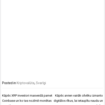
Posted in
Kriptovalūta
,
Svarīgi
Post
Kāpēc XRP investori masveidā pamet
Kāpēc arvien vairāk cilvēku izmanto
navigation
Coinbase un ko tas nozīmē monētas
digitālos rīkus, lai ietaupītu naudu un