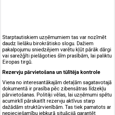
Starptautiskiem uzņēmumiem tas var nozīmēt
daudz lielāku birokrātisko slogu. Dažiem
pakalpojumu sniedzējiem varētu kļūt pārāk dārgi
vai sarežģīti pielāgoties šīm prasībām, lai paliktu
Eiropas tirgū.
Rezervju pārvietošana un tūlītēja kontrole
Viena no interesantākajām detaļām sagatavotajā
dokumentā ir prasība pēc zibensātras līdzekļu
pārvietošanas. Politiķi vēlas, lai uzņēmumi spētu
acumirklī pārskaitīt rezervju aktīvus starp
dažādām struktūrvienībām. Tas tiek pamatots ar
nepieciešamību jebkurā situācijā garantēt