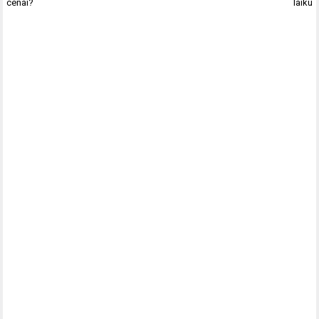
cenai?
laiku