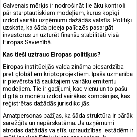
Galvenais mērķis ir nodrošināt lielāku kontroli
pār starptautiskiem modeļiem, kurus kopīgi
izdod vairāki uzņēmumi dažādās valstīs. Politiķi
uzskata, ka šāda pieeja palīdzēs pasargāt
investorus un uzturēt finanšu stabilitāti visā
Eiropas Savienībā.
Kas tieši uztrauc Eiropas politiķus?
Eiropas institūcijās valda zināma piesardzība
pret globāliem kriptoprojektiem. Īpaša uzmanība
ir pievērsta tā sauktajiem vairāku emitentu
modeļiem. Tie ir gadījumi, kad vienu un to pašu
digitālo monētu izdod vairākas kompānijas, kas
reģistrētas dažādās jurisdikcijās.
Amatpersonas bažījas, ka šāda struktūra ir pārāk
sarežģīta un nepārskatāma. Ja uzņēmumi
atrodas dažādās valstīs, uzraudzības iestādēm ir