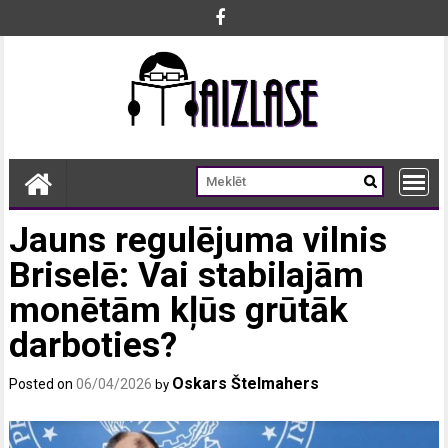
Skip
to
content
Jauns regulējuma vilnis
Briselē: Vai stabilajām
monētām kļūs grūtāk
darboties?
Oskars Štelmahers
Posted on
06/04/2026
by