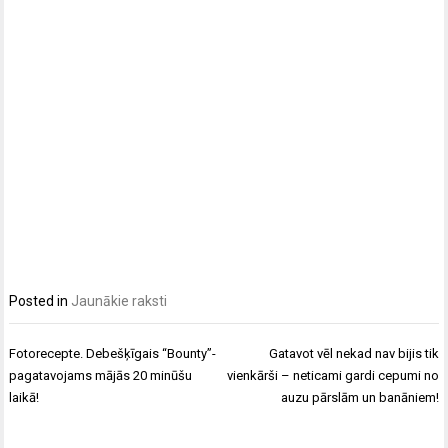
Posted in
Jaunākie raksti
Post
Fotorecepte. Debešķīgais “Bounty”-
Gatavot vēl nekad nav bijis tik
navigation
pagatavojams mājās 20 minūšu
vienkārši – neticami gardi cepumi no
laikā!
auzu pārslām un banāniem!