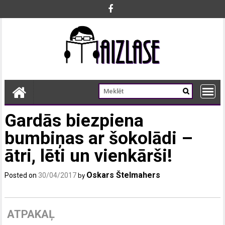
Skip
to
content
Gardās biezpiena
bumbiņas ar šokolādi –
ātri, lēti un vienkārši!
Oskars Štelmahers
Posted on
30/04/2017
by
ATPAKAĻ