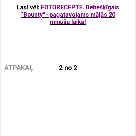
Lasi vēl:
FOTORECEPTE. Debešķīgais
“Bounty”- pagatavojams mājās 20
minūšu laikā!
ATPAKAĻ
2 no 2