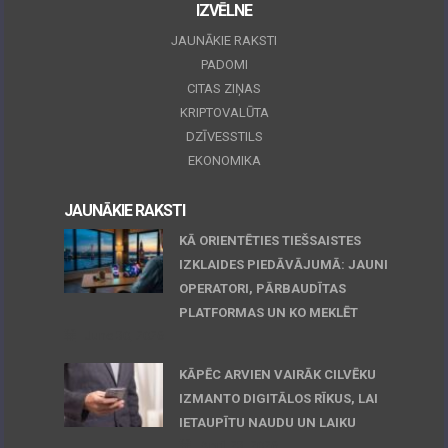
IZVĒLNE
JAUNĀKIE RAKSTI
PADOMI
CITAS ZIŅAS
KRIPTOVALŪTA
DZĪVESSTILS
EKONOMIKA
JAUNĀKIE RAKSTI
KĀ ORIENTĒTIES TIEŠSAISTES
IZKLAIDES PIEDĀVĀJUMĀ: JAUNI
OPERATORI, PĀRBAUDĪTAS
PLATFORMAS UN KO MEKLĒT
June 30, 2026
KĀPĒC ARVIEN VAIRĀK CILVĒKU
IZMANTO DIGITĀLOS RĪKUS, LAI
IETAUPĪTU NAUDU UN LAIKU
April 23, 2026