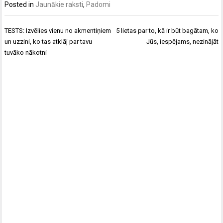
Posted in
Jaunākie raksti
,
Padomi
Post
TESTS: Izvēlies vienu no akmentiņiem
5 lietas par to, kā ir būt bagātam, ko
navigation
un uzzini, ko tas atklāj par tavu
Jūs, iespējams, nezinājāt
tuvāko nākotni