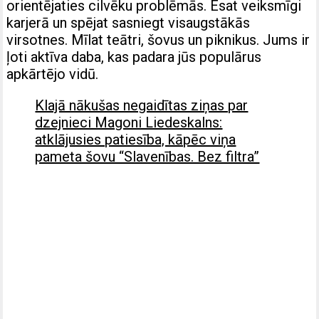
orientējaties cilvēku problēmās. Esat veiksmīgi
karjerā un spējat sasniegt visaugstākās
virsotnes. Mīlat teātri, šovus un piknikus. Jums ir
ļoti aktīva daba, kas padara jūs populārus
apkārtējo vidū.
Klajā nākušas negaidītas ziņas par
dzejnieci Magoni Liedeskalns:
atklājusies patiesība, kāpēc viņa
pameta šovu “Slavenības. Bez filtra”