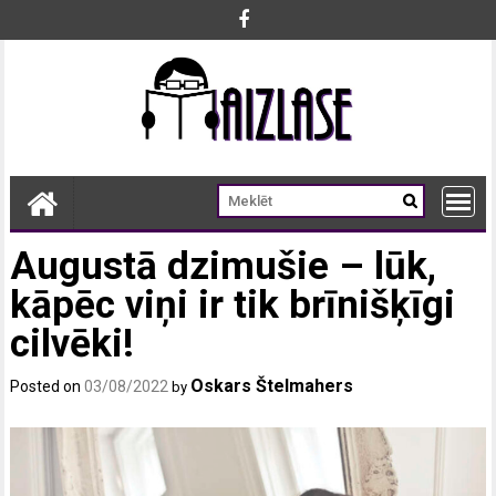
Skip
to
content
Augustā dzimušie – lūk,
kāpēc viņi ir tik brīnišķīgi
cilvēki!
Oskars Štelmahers
Posted on
03/08/2022
by