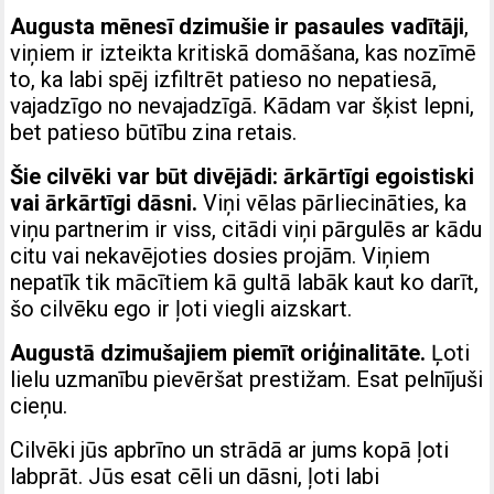
Augusta mēnesī dzimušie ir pasaules vadītāji
,
viņiem ir izteikta kritiskā domāšana, kas nozīmē
to, ka labi spēj izfiltrēt patieso no nepatiesā,
vajadzīgo no nevajadzīgā. Kādam var šķist lepni,
bet patieso būtību zina retais.
Šie cilvēki var būt divējādi: ārkārtīgi egoistiski
vai ārkārtīgi dāsni.
Viņi vēlas pārliecināties, ka
viņu partnerim ir viss, citādi viņi pārgulēs ar kādu
citu vai nekavējoties dosies projām. Viņiem
nepatīk tik mācītiem kā gultā labāk kaut ko darīt,
šo cilvēku ego ir ļoti viegli aizskart.
Augustā dzimušajiem piemīt oriģinalitāte.
Ļoti
lielu uzmanību pievēršat prestižam. Esat pelnījuši
cieņu.
Cilvēki jūs apbrīno un strādā ar jums kopā ļoti
labprāt. Jūs esat cēli un dāsni, ļoti labi