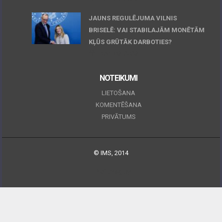
JAUNS REGULĒJUMA VILNIS
BRISELĒ: VAI STABILAJĀM MONĒTĀM
KĻŪS GRŪTĀK DARBOTIES?
April 06, 2026
NOTEIKUMI
LIETOŠANA
KOMENTĒŠANA
PRIVĀTUMS
© IMS, 2014
|
Profitmag by