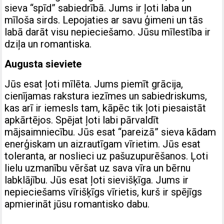
sieva “spīd” sabiedrībā. Jums ir ļoti laba un
mīloša sirds. Lepojaties ar savu ģimeni un tās
labā darāt visu nepieciešamo. Jūsu mīlestība ir
dziļa un romantiska.
Augusta sieviete
Jūs esat ļoti mīlēta. Jums piemīt grācija,
cienījamas rakstura iezīmes un sabiedriskums,
kas arī ir iemesls tam, kāpēc tik ļoti piesaistāt
apkārtējos. Spējat ļoti labi pārvaldīt
mājsaimniecību. Jūs esat “pareizā” sieva kādam
enerģiskam un aizrautīgam vīrietim. Jūs esat
toleranta, ar noslieci uz pašuzupurēšanos. Ļoti
lielu uzmanību vēršat uz sava vīra un bērnu
labklājību. Jūs esat ļoti sievišķīga. Jums ir
nepieciešams vīrišķīgs vīrietis, kurš ir spējīgs
apmierināt jūsu romantisko dabu.