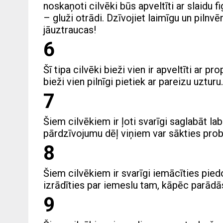
noskaņoti cilvēki būs apveltīti ar slaidu
– gluži otrādi. Dzīvojiet laimīgu un piln
jāuztraucas!
6
Šī tipa cilvēki bieži vien ir apveltīti ar p
bieži vien pilnīgi pietiek ar pareizu uzturu.
7
Šiem cilvēkiem ir ļoti svarīgi saglabāt lab
pārdzīvojumu dēļ viņiem var sākties prob
8
Šiem cilvēkiem ir svarīgi iemācīties pied
izrādīties par iemeslu tam, kāpēc parādās
9