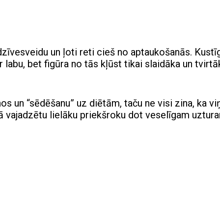
 dzīvesveidu un ļoti reti cieš no aptaukošanās. Kustī
labu, bet figūra no tās kļūst tikai slaidāka un tvirtā
os un “sēdēšanu” uz diētām, taču ne visi zina, ka v
etā vajadzētu lielāku priekšroku dot veselīgam uztur