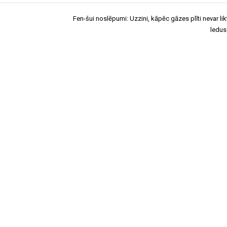
Fen-šui noslēpumi: Uzzini, kāpēc gāzes plīti nevar li
ledus