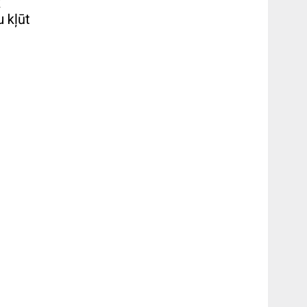
k
u kļūt