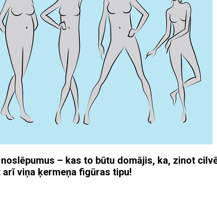
 noslēpumus – kas to būtu domājis, ka, zinot cilv
 arī viņa ķermeņa figūras tipu!