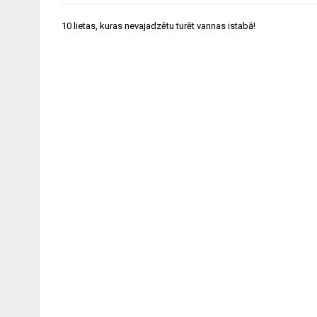
Post
10 lietas, kuras nevajadzētu turēt vannas istabā!
navigation