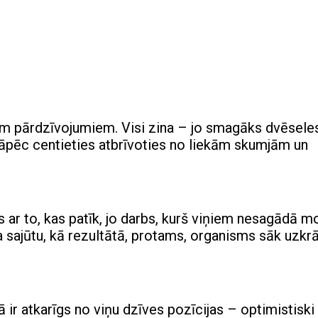
em pārdzīvojumiem. Visi zina – jo smagāks dvēsele
 tāpēc centieties atbrīvoties no liekām skumjām un
 ar to, kas patīk, jo darbs, kurš viņiem nesagādā m
a sajūtu, kā rezultātā, protams, organisms sāk uzkr
 ir atkarīgs no viņu dzīves pozīcijas – optimistiski