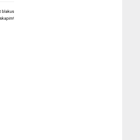
kt blakus
skapim!