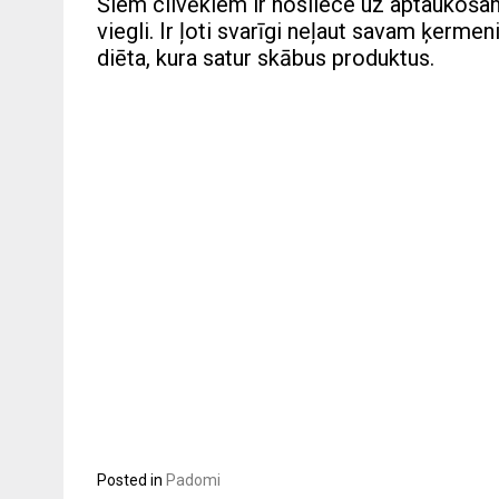
Šiem cilvēkiem ir nosliece uz aptaukošano
viegli. Ir ļoti svarīgi neļaut savam ķerme
diēta, kura satur skābus produktus.
Posted in
Padomi