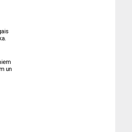
gais
ka.
iņiem
am un