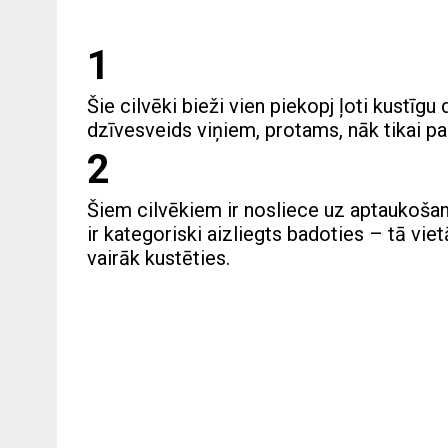
1
Šie cilvēki bieži vien piekopj ļoti kustīgu
dzīvesveids viņiem, protams, nāk tikai par 
2
Šiem cilvēkiem ir nosliece uz aptaukošan
ir kategoriski aizliegts badoties – tā vi
vairāk kustēties.