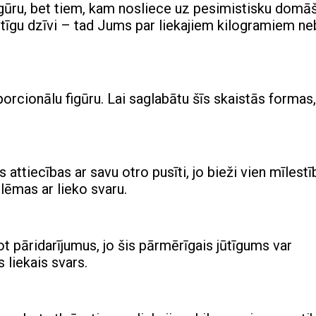
 figūru, bet tiem, kam nosliece uz pesimistisku domā
vērtīgu dzīvi – tad Jums par liekajiem kilogramiem n
roporcionālu figūru. Lai saglabātu šīs skaistās formas,
s attiecības ar savu otro pusīti, jo bieži vien mīlest
lēmas ar lieko svaru.
ot pāridarījumus, jo šis pārmērīgais jūtīgums var
 liekais svars.