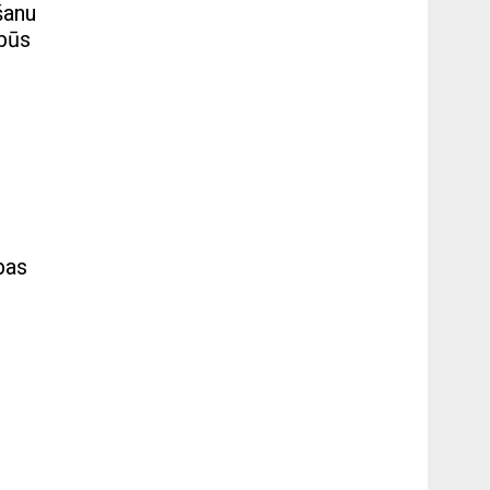
šanu
ebūs
ības