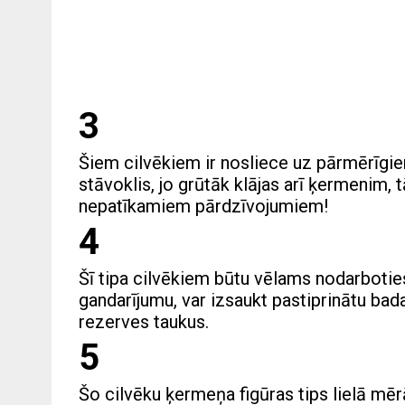
3
Šiem cilvēkiem ir nosliece uz pārmērīgi
stāvoklis, jo grūtāk klājas arī ķermenim,
nepatīkamiem pārdzīvojumiem!
4
Šī tipa cilvēkiem būtu vēlams nodarboties
gandarījumu, var izsaukt pastiprinātu bad
rezerves taukus.
5
Šo cilvēku ķermeņa figūras tips lielā mērā