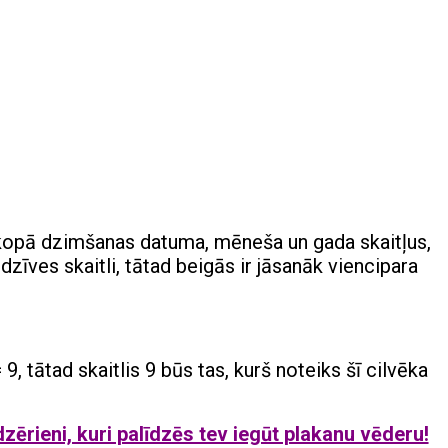
t kopā dzimšanas datuma, mēneša un gada skaitļus,
 dzīves skaitli, tātad beigās ir jāsanāk viencipara
 9, tātad skaitlis 9 būs tas, kurš noteiks šī cilvēka
zērieni, kuri palīdzēs tev iegūt plakanu vēderu!