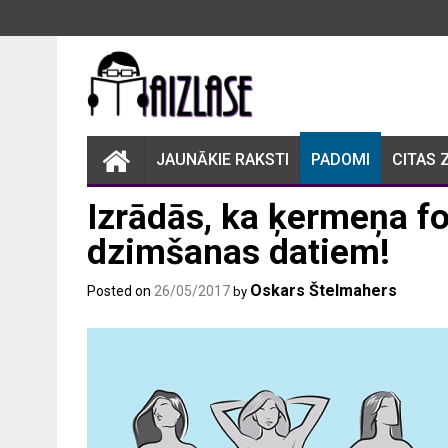
Skip
to
content
JAUNĀKIE RAKSTI
PADOMI
CITAS 
Izrādās, ka ķermeņa fo
dzimšanas datiem!
Oskars Štelmahers
Posted on
26/05/2017
by