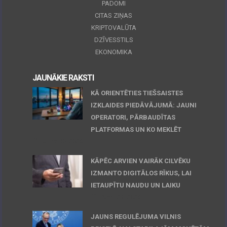
PADOMI
CITAS ZIŅAS
KRIPTOVALŪTA
DZĪVESSTILS
EKONOMIKA
JAUNĀKIE RAKSTI
KĀ ORIENTĒTIES TIEŠSAISTES
IZKLAIDES PIEDĀVĀJUMĀ: JAUNI
OPERATORI, PĀRBAUDĪTAS
PLATFORMAS UN KO MEKLĒT
June 30, 2026
KĀPĒC ARVIEN VAIRĀK CILVĒKU
IZMANTO DIGITĀLOS RĪKUS, LAI
IETAUPĪTU NAUDU UN LAIKU
April 23, 2026
JAUNS REGULĒJUMA VILNIS