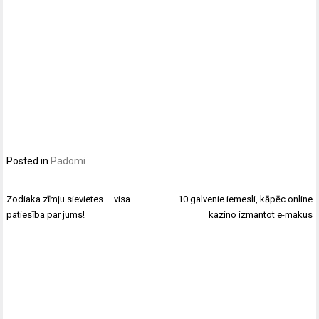
Posted in
Padomi
Post
Zodiaka zīmju sievietes – visa
10 galvenie iemesli, kāpēc online
navigation
patiesība par jums!
kazino izmantot e-makus