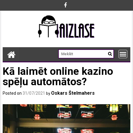
Skip
to
content
Kā laimēt online kazino
spēļu automātos?
Oskars Štelmahers
Posted on
31/07/2021
by