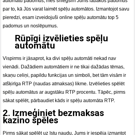
automātu padomus, mēs sniegsim Ju
ms lab
ākos padomus
par to, k
ā Jūs varat laimēt spēļu automātos
. Izmantojot
savu
pieredzi, esam izveidojuši online spēļu automātu
top 5
padomus un noslē
pumus.
Rūpīgi izvē
lieties s
pēļu
automātu
Vispirms ir j
āsaprot, ka divi spēļu automāti nekad nav
vienādi. Dažādiem automātiem ir ne tikai dažā
das t
ē
mas,
ska
ņu celiņi, papildu funkcijas un simboli, bet tām visā
m ir
at
šķirī
ga RTP
(naudas atmaksas) likme. Izvēlieties spēlēt
spēļu automātus ar augstāku
RTP
procentu. Tāpēc, pirms
sākat spēlēt, pārbaudiet kāds ir spēļu automāta RTP.
2. Izmeģiniet bezmaksas
kazino spēles
Pirms s
ākat spēlēt uz īstu
naud
u, J
ums ir iesp
ēja izmantot