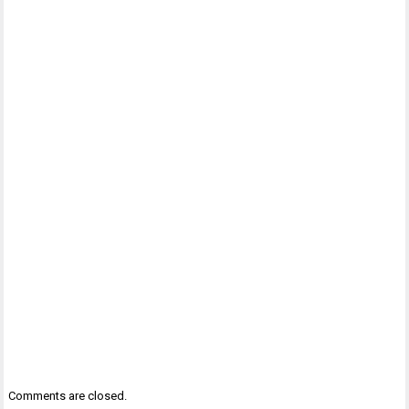
Comments are closed.