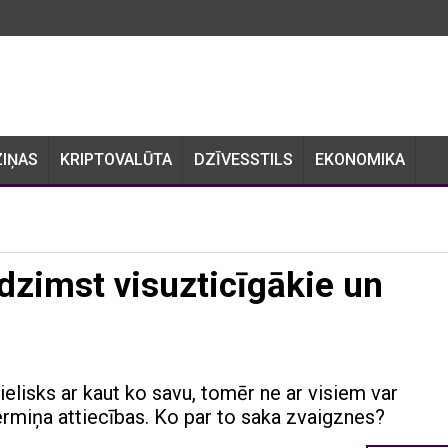
ZIŅAS
KRIPTOVALŪTA
DZĪVESSTILS
EKONOMIKA
dzimst visuzticīgākie un
 lielisks ar kaut ko savu, tomēr ne ar visiem var
termiņa attiecības. Ko par to saka zvaigznes?