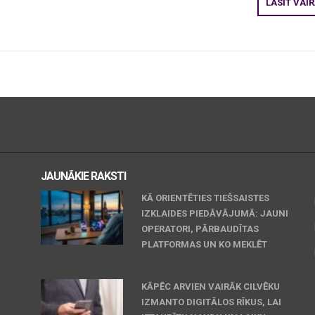
LASĪT VAI
JAUNĀKIE RAKSTI
KĀ ORIENTĒTIES TIEŠSAISTES
IZKLAIDES PIEDĀVĀJUMĀ: JAUNI
OPERATORI, PĀRBAUDĪTAS
PLATFORMAS UN KO MEKLĒT
June 30, 2026
KĀPĒC ARVIEN VAIRĀK CILVĒKU
IZMANTO DIGITĀLOS RĪKUS, LAI