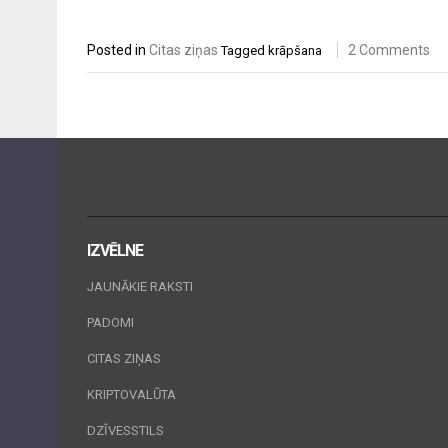
Posted in
Citas ziņas
2 Comments
Tagged
krāpšana
IZVĒLNE
JAUNĀKIE RAKSTI
PADOMI
CITAS ZIŅAS
KRIPTOVALŪTA
DZĪVESSTILS