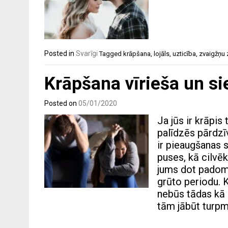
Posted in
Svarīgi
Tagged
krāpšana
,
lojāls
,
uzticība
,
zvaigžņu 
Krāpšana vīrieša un si
Posted on
05/01/2020
Ja jūs ir krāpi
palīdzēs pārdzī
ir pieaugšanas 
puses, kā cilvēk
jums dot padomu
grūto periodu. K
nebūs tādas kā
tām jābūt turp