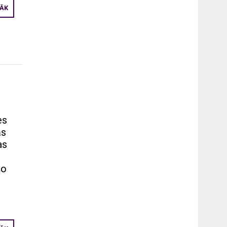
RĀK
es
ās
as
šo