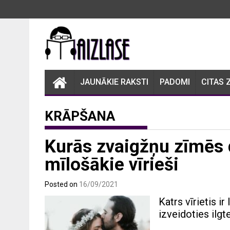
Skip
to
content
JAUNĀKIE RAKSTI
PADOMI
CITAS 
KRĀPŠANA
Kurās zvaigžņu zīmēs 
mīlošākie vīrieši
Posted on
16/09/2021
Katrs vīrietis ir
izveidoties ilg