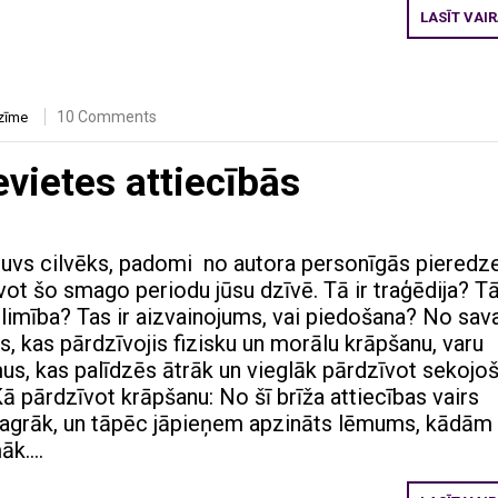
LASĪT VAI
10 Comments
zīme
evietes attiecībās
s tuvs cilvēks, padomi no autora personīgās pieredz
vot šo smago periodu jūsu dzīvē. Tā ir traģēdija? T
slimība? Tas ir aizvainojums, vai piedošana? No sav
s, kas pārdzīvojis fizisku un morālu krāpšanu, varu
s, kas palīdzēs ātrāk un vieglāk pārdzīvot sekojo
ā pārdzīvot krāpšanu: No šī brīža attiecības vairs
 agrāk, un tāpēc jāpieņem apzināts lēmums, kādām
māk….