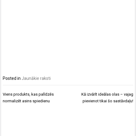
Posted in
Jaunākie raksti
Post
Viens produkts, kas palīdzēs
Kā izvārīt ideālas olas – vajag
navigation
normalizēt asins spiedienu
pievienot tikai šo sastāvdaļu!