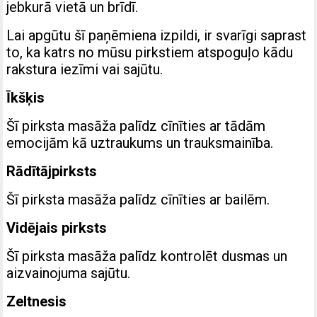
jebkurā vietā un brīdī.
Lai apgūtu šī paņēmiena izpildi, ir svarīgi saprast
to, ka katrs no mūsu pirkstiem atspoguļo kādu
rakstura iezīmi vai sajūtu.
Īkšķis
Šī pirksta masāža palīdz cīnīties ar tādām
emocijām kā uztraukums un trauksmainība.
Rādītājpirksts
Šī pirksta masāža palīdz cīnīties ar bailēm.
Vidējais pirksts
Šī pirksta masāža palīdz kontrolēt dusmas un
aizvainojuma sajūtu.
Zeltnesis