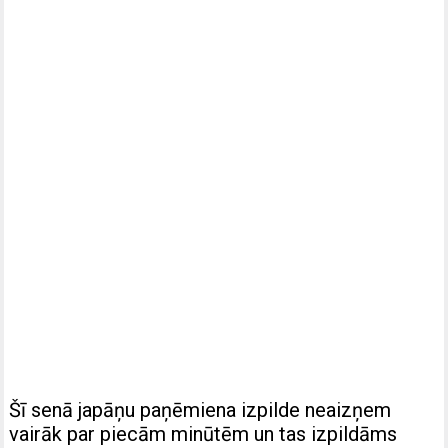
Šī senā japāņu paņēmiena izpilde neaizņem
vairāk par piecām minūtēm un tas izpildāms