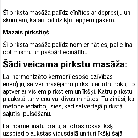
Šī pirksta masāža palīdz cīnīties ar depresiju un
skumjām, kā arī palīdz kļūt apņēmīgākam.
Mazais pirkstiņš
Šī pirksta masāža palīdz nomierināties, palielina
optimismu un pašpārliecinātību.
Šādi veicama pirkstu masāža:
Lai harmonizēto ķermenī esošo dzīvības
enerģiju, satver masējamo pirkstu ar otru roku, to
aptver ar visiem pirkstiem un īkšķi. Katru pirkstu
plaukstā tur vienu vai divas minūtes. Tu zināsi, ka
metode iedarbojusies, kad satvertajā pirkstā
sajutīsi pulsēšanu.
Lai nomierinātu prātu, ar otras rokas īkšķi
uzspied plaukstas vidusdaļā un turi īkšķi šajā