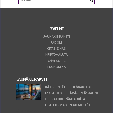
IZVĒLNE
JAUNĀKIE RAKSTI
PADOMI
CITAS ZIŅAS
KRIPTOVALŪTA
DZĪVESSTILS
EKONOMIKA
JAUNĀKIE RAKSTI
KĀ ORIENTĒTIES TIEŠSAISTES
IZKLAIDES PIEDĀVĀJUMĀ: JAUNI
OPERATORI, PĀRBAUDĪTAS
PLATFORMAS UN KO MEKLĒT
June 30, 2026