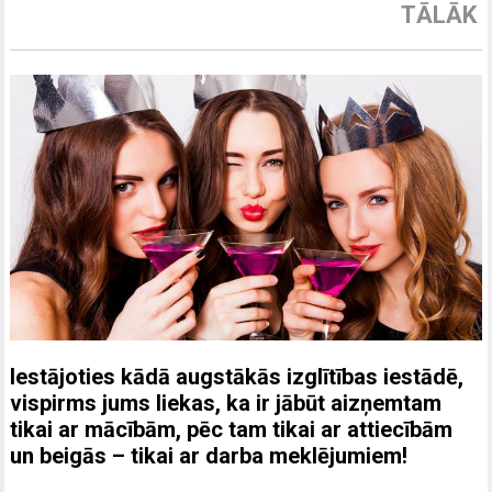
TĀLĀK
Iestājoties kādā augstākās izglītības iestādē,
vispirms jums liekas, ka ir jābūt aizņemtam
tikai ar mācībām, pēc tam tikai ar attiecībām
un beigās – tikai ar darba meklējumiem!