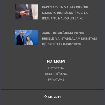
KĀPĒC ARVIEN VAIRĀK CILVĒKU
IZMANTO DIGITĀLOS RĪKUS, LAI
IETAUPĪTU NAUDU UN LAIKU
April 23, 2026
JAUNS REGULĒJUMA VILNIS
BRISELĒ: VAI STABILAJĀM MONĒTĀM
KĻŪS GRŪTĀK DARBOTIES?
April 06, 2026
NOTEIKUMI
LIETOŠANA
KOMENTĒŠANA
PRIVĀTUMS
© IMS, 2014