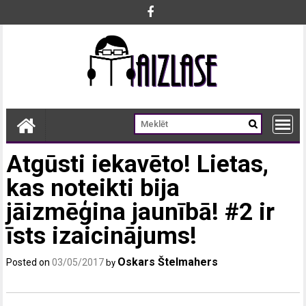
Skip
to
content
Atgūsti iekavēto! Lietas,
kas noteikti bija
jāizmēģina jaunībā! #2 ir
īsts izaicinājums!
Oskars Štelmahers
Posted on
03/05/2017
by