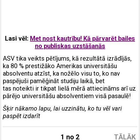
Lasi vēl:
Met nost kautrību! Kā pārvarēt bailes
no publiskas uzstāšanās
ASV tika veikts pētījums, kā rezultātā izrādījās,
ka 80 % prestižāko Amerikas universitāšu
absolventu atzīst, ka nožēlo visu to, ko nav
paspējuši pamēģināt studiju laikā, bet
tas noteikti ir tikpat lielā mērā attiecināms arī uz
pārējo universitāšu absolventiem visā pasaulē!
Šķir nākamo lapu, lai uzzinātu, ko tu vēl vari
paspēt izdarīt
1 no 2
TĀLĀK