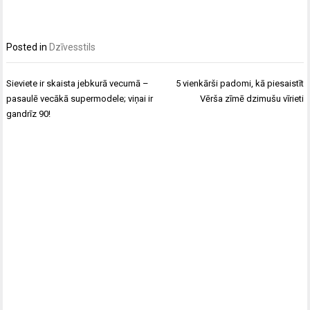
Posted in
Dzīvesstils
Post
Sieviete ir skaista jebkurā vecumā –
5 vienkārši padomi, kā piesaistīt
navigation
pasaulē vecākā supermodele; viņai ir
Vērša zīmē dzimušu vīrieti
gandrīz 90!