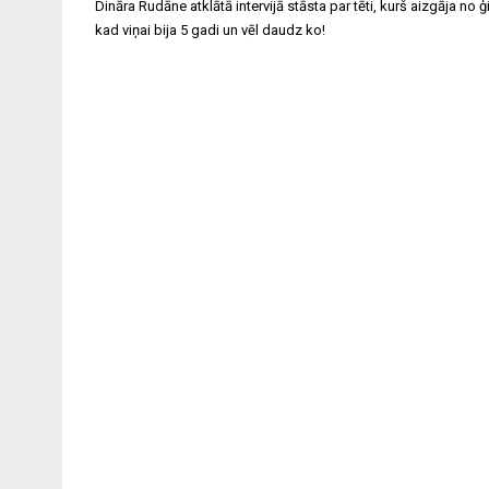
Post
Dināra Rudāne atklātā intervijā stāsta par tēti, kurš aizgāja no 
navigation
kad viņai bija 5 gadi un vēl daudz ko!