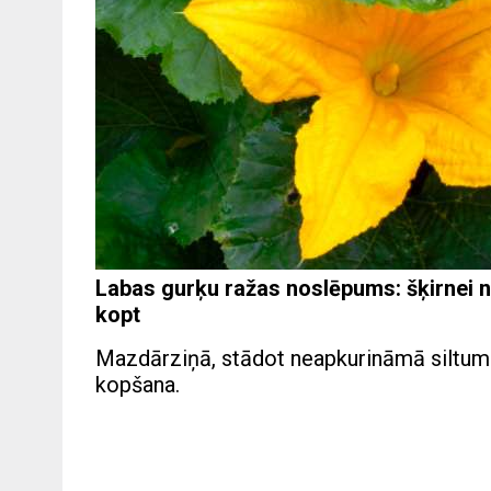
Labas gurķu ražas noslēpums: šķirnei n
kopt
Mazdārziņā, stādot neapkurināmā siltumnīc
kopšana.