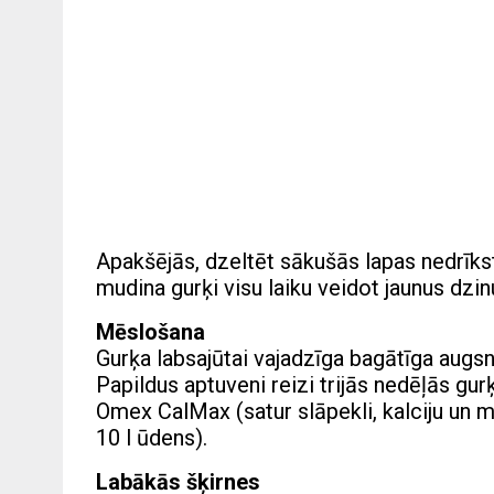
Apakšējās, dzeltēt sākušās lapas nedrīkst 
mudina gurķi visu laiku veidot jaunus dzi
Mēslošana
Gurķa labsajūtai vajadzīga bagātīga aug
Papildus aptuveni reizi trijās nedēļās gu
Omex CalMax (satur slāpekli, kalciju un 
10 l ūdens).
Labākās šķirnes