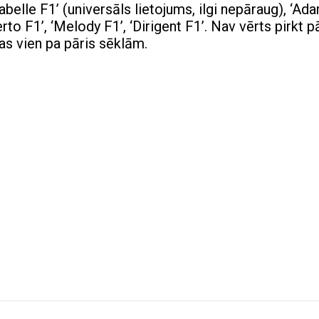
belle F1’ (universāls lietojums, ilgi nepāraug), ‘Ad
erto F1’, ‘Melody F1’, ‘Dirigent F1’. Nav vērts pirkt p
as vien pa pāris sēklām.