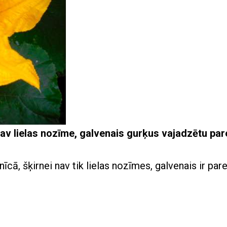
av lielas nozīme, galvenais gurķus vajadzētu par
ā, šķirnei nav tik lielas nozīmes, galvenais ir par