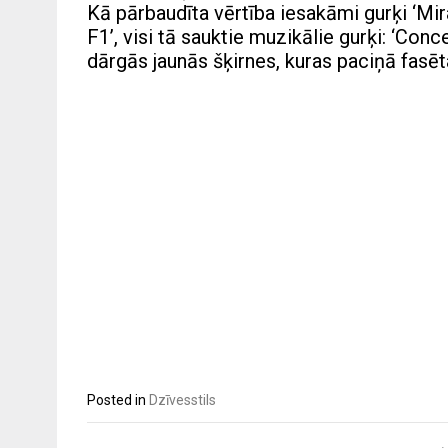
Kā pārbaudīta vērtība iesakāmi gurķi ‘Mira
F1’, visi tā sauktie muzikālie gurķi: ‘Conc
dārgās jaunās šķirnes, kuras paciņā fasēt
Posted in
Dzīvesstils