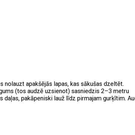
s nolauzt apakšējās lapas, kas sākušas dzeltēt.
gums (tos audzē uzsienot) sasniedzis 2–3 metru
 daļas, pakāpeniski lauž līdz pirmajam gurķītim. A