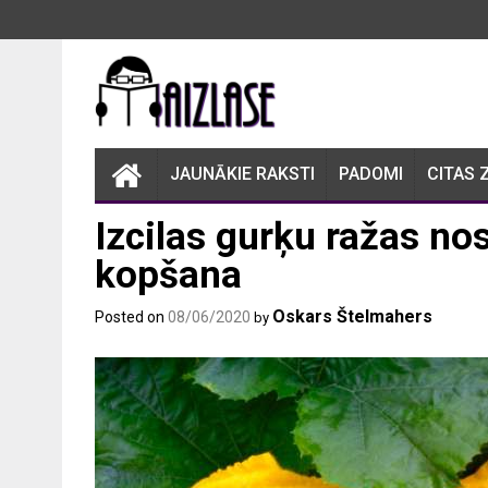
Skip
to
content
JAUNĀKIE RAKSTI
PADOMI
CITAS 
Izcilas gurķu ražas no
kopšana
Oskars Štelmahers
Posted on
08/06/2020
by