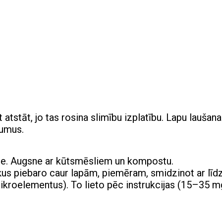
atstāt, jo tas rosina slimību izplatību. Lapu laušana
numus.
sne. Augsne ar kūtsmēsliem un kompostu.
rķus piebaro caur lapām, piemēram, smidzinot ar līdz
mikroelementus). To lieto pēc instrukcijas (15–35 m