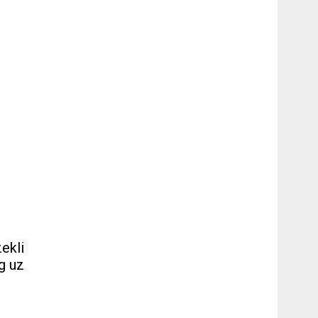
ekli
g uz