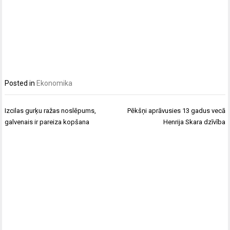
Posted in
Ekonomika
Post
Izcilas gurķu ražas noslēpums,
Pēkšņi aprāvusies 13 gadus vecā
navigation
galvenais ir pareiza kopšana
Henrija Skara dzīvība