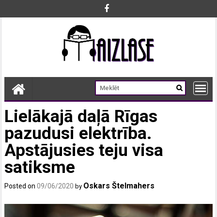
Skip
to
content
Lielākajā daļā Rīgas
pazudusi elektrība.
Apstājusies teju visa
satiksme
Oskars Štelmahers
Posted on
09/06/2020
by