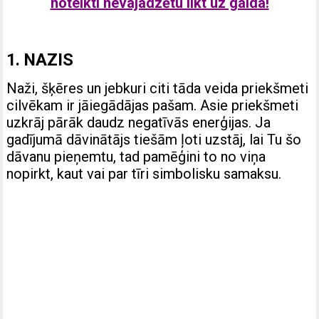
noteikti nevajadzētu likt uz galda!
1. NAZIS
Naži, šķēres un jebkuri citi tāda veida priekšmeti
cilvēkam ir jāiegādājas pašam. Asie priekšmeti
uzkrāj pārāk daudz negatīvās enerģijas. Ja
gadījumā dāvinātājs tiešām ļoti uzstāj, lai Tu šo
dāvanu pieņemtu, tad pamēģini to no viņa
nopirkt, kaut vai par tīri simbolisku samaksu.