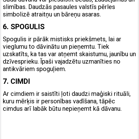
slimības. Daudzās pasaules valstīs pērles
simbolizē atraitņu un bāreņu asaras.
6. SPOGULIS
Spogulis ir pārāk mistisks priekšmets, lai ar
vieglumu to dāvinātu un pieņemtu. Tiek
uzskatīts, ka tas var atņemt skaistumu, jaunību un
dzīvesprieku. Īpaši vajadzētu uzmanīties no
antikvāriem spoguļiem.
7. CIMDI
Ar cimdiem ir saistīti ļoti daudzi maģiski rituāli,
kuru mērķis ir personības vadīšana, tāpēc
cimdus arī labāk būtu nepieņemt kā dāvanu.