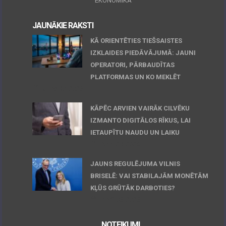
EKONOMIKA
JAUNĀKIE RAKSTI
KĀ ORIENTĒTIES TIEŠSAISTES
IZKLAIDES PIEDĀVĀJUMĀ: JAUNI
OPERATORI, PĀRBAUDĪTAS
PLATFORMAS UN KO MEKLĒT
June 30, 2026
KĀPĒC ARVIEN VAIRĀK CILVĒKU
IZMANTO DIGITĀLOS RĪKUS, LAI
IETAUPĪTU NAUDU UN LAIKU
April 23, 2026
JAUNS REGULĒJUMA VILNIS
BRISELĒ: VAI STABILAJĀM MONĒTĀM
KĻŪS GRŪTĀK DARBOTIES?
April 06, 2026
NOTEIKUMI