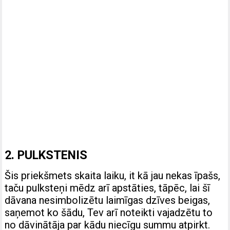
2. PULKSTENIS
Šis priekšmets skaita laiku, it kā jau nekas īpašs,
taču pulksteņi mēdz arī apstāties, tāpēc, lai šī
dāvana nesimbolizētu laimīgas dzīves beigas,
saņemot ko šādu, Tev arī noteikti vajadzētu to
no dāvinātāja par kādu niecīgu summu atpirkt.