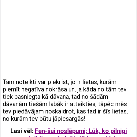
Tam noteikti var piekrist, jo ir lietas, kurām
piemīt negatīva nokrāsa un, ja kāda no tām tev
tiek pasniegta kā dāvana, tad no šādām
dāvanām tiešām labāk ir atteikties, tāpēc mēs
tev piedāvājam noskaidrot, kas tad ir šīs lietas,
no kurām tev būtu jāpiesargās!
Lasi vēl:
Fen-šui noslēpumi; Lūk, ko pilnīgi