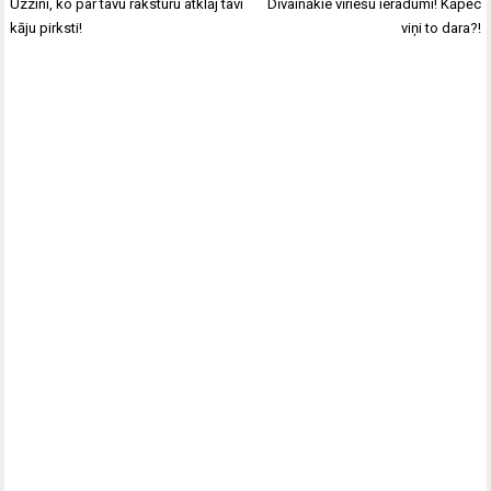
Post
Uzzini, ko par tavu raksturu atklāj tavi
Dīvainākie vīriešu ieradumi! Kāpēc
navigation
kāju pirksti!
viņi to dara?!