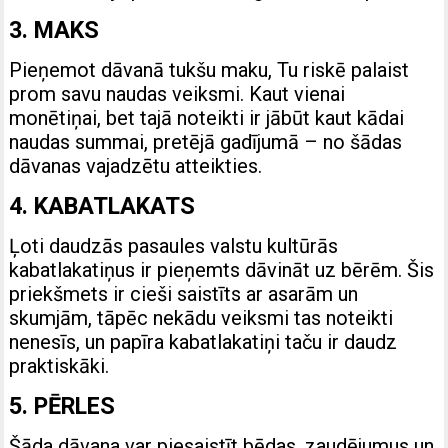
3. MAKS
Pieņemot dāvanā tukšu maku, Tu riskē palaist
prom savu naudas veiksmi. Kaut vienai
monētiņai, bet tajā noteikti ir jābūt kaut kādai
naudas summai, pretējā gadījumā – no šādas
dāvanas vajadzētu atteikties.
4. KABATLAKATS
Ļoti daudzās pasaules valstu kultūrās
kabatlakatiņus ir pieņemts dāvināt uz bērēm. Šis
priekšmets ir cieši saistīts ar asarām un
skumjām, tāpēc nekādu veiksmi tas noteikti
nenesīs, un papīra kabatlakatiņi taču ir daudz
praktiskāki.
5. PĒRLES
Šāda dāvana var piesaistīt bēdas, zaudējumus un