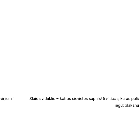
viņiem ir
Slaids viduklis – katras sievietes sapnis! 6 viltības, kuras pal
iegūt plakanu