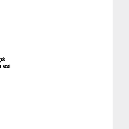
ņš
a esi