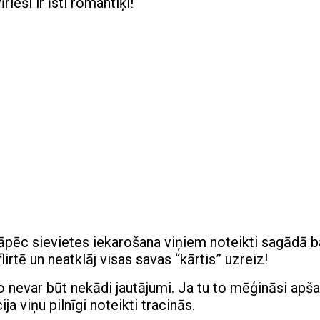
rieši ir īsti romantiķi!
āpēc sievietes iekarošana viņiem noteikti sagādā b
lirtē un neatklāj visas savas “kārtis” uzreiz!
o nevar būt nekādi jautājumi. Ja tu to mēģināsi apša
a viņu pilnīgi noteikti tracinās.