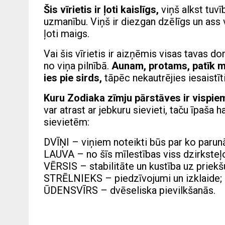
Šis vīrietis ir ļoti kaislīgs,
viņš alkst tuvī
uzmanību. Viņš ir diezgan dzēlīgs un ass vī
ļoti maigs.
Vai šis vīrietis ir aizņēmis visas tavas d
no viņa pilnībā.
Aunam, protams, patīk mī
ies pie sirds,
tāpēc nekautrējies iesaistīt
Kuru Zodiaka zīmju pārstāves ir vispi
var atrast ar jebkuru sievieti, taču īpaša 
sievietēm:
DVĪŅI – viņiem noteikti būs par ko parunā
LAUVA – no šīs mīlestības viss dzirksteļ
VĒRSIS – stabilitāte un kustība uz priekš
STRĒLNIEKS – piedzīvojumi un izklaide;
ŪDENSVĪRS – dvēseliska pievilkšanās.