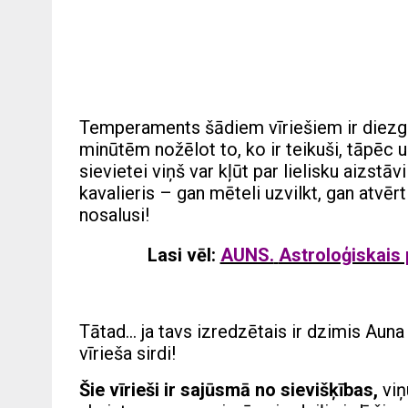
Temperaments šādiem vīriešiem ir diezgan
minūtēm nožēlot to, ko ir teikuši, tāpēc 
sievietei viņš var kļūt par lielisku aizstāvi
kavalieris – gan mēteli uzvilkt, gan atvēr
nosalusi!
Lasi vēl:
AUNS.
Astroloģiskais 
Tātad… ja tavs izredzētais ir dzimis Auna z
vīrieša sirdi!
Šie vīrieši ir sajūsmā no sievišķības,
viņ