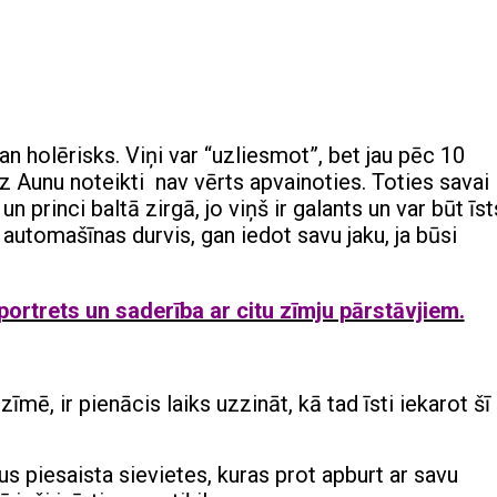
 holērisks. Viņi var “uzliesmot”, bet jau pēc 10
uz Aunu noteikti nav vērts apvainoties. Toties savai
 un princi baltā zirgā, jo viņš ir galants un var būt īst
t automašīnas durvis, gan iedot savu jaku, ja būsi
portrets un saderība ar citu zīmju pārstāvjiem.
īmē, ir pienācis laiks uzzināt, kā tad īsti iekarot šī
us piesaista sievietes, kuras prot apburt ar savu