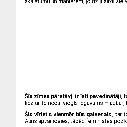
skaistumu un manierēm, jo dziļi sirdī šie vī
Šīs zīmes pārstāvji ir īsti pavedinātāji,
t
līdz ar to neesi viegls ieguvums – apbur, f
Š
is vīrietis vienmēr būs galvenais,
par t
Auns apvainosies, tāpēc feministes pozīcij