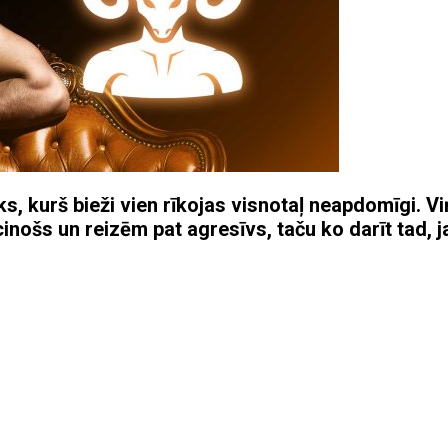
ks, kurš bieži vien rīkojas visnotaļ neapdomīgi. Vi
ecinošs un reizēm pat agresīvs, taču ko darīt tad, j