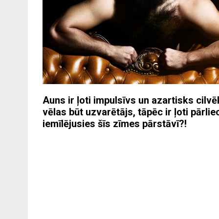
Auns ir ļoti impulsīvs un azartisks cilvē
vēlas būt uzvarētājs, tāpēc ir ļoti pārli
iemīlējusies šīs zīmes pārstāvī?!