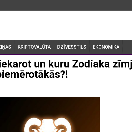
ZIŅAS
KRIPTOVALŪTA
DZĪVESSTILS
EKONOMIKA
 iekarot un kuru Zodiaka zīm
spiemērotākās?!