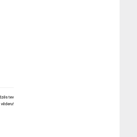
īdzēs tev
 vēderu!