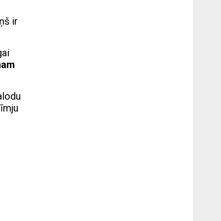
ņš ir
gai
iņam
alodu
zīmju