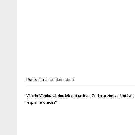
Posted in
Jaunākie raksti
Post
Vīrietis-Vērsis; Kā viņu iekarot un kuru Zodiaka zīmju pārstāves 
navigation
vispiemērotākās?!