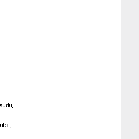
audu,
ubīt,