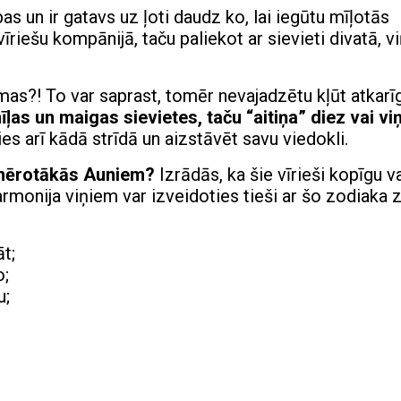
bas un ir gatavs uz ļoti daudz ko, lai iegūtu mīļotās
riešu kompānijā, taču paliekot ar sievieti divatā, vi
omas?! To var saprast, tomēr nevajadzētu kļūt atkarī
ļas un maigas sievietes, taču “aitiņa” diez vai v
ies arī kādā strīdā un aizstāvēt savu viedokli.
emērotākās Auniem?
Izrādās, ka šie vīrieši kopīgu v
harmonija viņiem var izveidoties tieši ar šo zodiaka 
t;
o;
u;