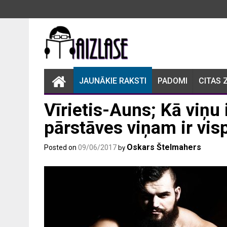
Skip
to
content
JAUNĀKIE RAKSTI
PADOMI
CITAS 
Vīrietis-Auns; Kā viņu
pārstāves viņam ir vi
Oskars Štelmahers
Posted on
09/06/2017
by