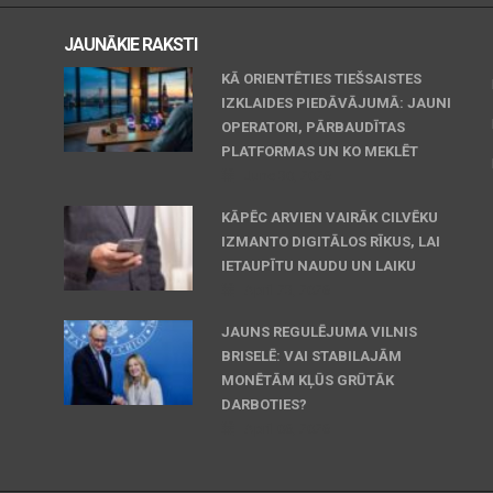
JAUNĀKIE RAKSTI
KĀ ORIENTĒTIES TIEŠSAISTES
IZKLAIDES PIEDĀVĀJUMĀ: JAUNI
OPERATORI, PĀRBAUDĪTAS
PLATFORMAS UN KO MEKLĒT
June 30, 2026
KĀPĒC ARVIEN VAIRĀK CILVĒKU
IZMANTO DIGITĀLOS RĪKUS, LAI
IETAUPĪTU NAUDU UN LAIKU
April 23, 2026
JAUNS REGULĒJUMA VILNIS
BRISELĒ: VAI STABILAJĀM
MONĒTĀM KĻŪS GRŪTĀK
DARBOTIES?
April 06, 2026