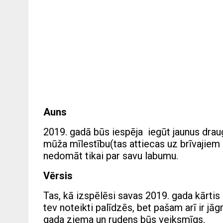
Auns
2019. gadā būs iespēja iegūt jaunus draugu
mūža mīlestību(tas attiecas uz brīvajiem A
nedomāt tikai par savu labumu.
Vērsis
Tas, kā izspēlēsi savas 2019. gada kārtis
tev noteikti palīdzēs, bet pašam arī ir j
gada ziema un rudens būs veiksmīgs.