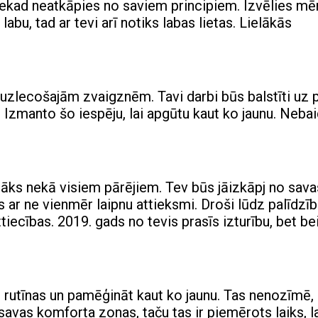
nekad neatkāpies no saviem principiem. Izvēlies mē
 labu, tad ar tevi arī notiks labas lietas. Lielākās
uzlecošajām zvaigznēm. Tavi darbi būs balstīti uz 
 Izmanto šo iespēju, lai apgūtu kaut ko jaunu. Neba
tāks nekā visiem pārējiem. Tev būs jāizkāpj no sava
 ar ne vienmēr laipnu attieksmi. Droši lūdz palīdzī
ttiecības. 2019. gads no tevis prasīs izturību, bet b
s rutīnas un pamēģināt kaut ko jaunu. Tas nenozīmē,
o savas komforta zonas, taču tas ir piemērots laiks, l