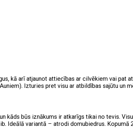
s, kā arī atjaunot attiecības ar cilvēkiem vai pat at
uniem). Izturies pret visu ar atbildības sajūtu un m
 un kāds būs iznākums ir atkarīgs tikai no tevis. Vi
āgrib. Ideālā variantā – atrodi domubiedrus. Kopumā 