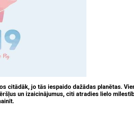
vos citādāk, jo tās iespaido dažādas planētas. Vi
šļus un izaicinājumus, citi atradies lielo mīlestī
ainīt.