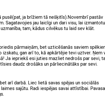
 pusē(pat, ja brīžiem tā nešķitīs).Novembrī pastāv
Sagatavojies jau laicīgi un dari visu, lai izmantotu
 uzmanība, tam, kādus cilvēkus tu laid sev klāt.
 nobriedis pārmaiņām, bet uzticēšanās saviem spēki
o izskatu, gan arī to, kā apkārtējie tevi uztver. Ņem 
ā! Ja iepriekš esi juties mazliet nedrošs par sevi, t
utīsies daudz drošāks un pārliecinātāks par sevi.
 bet arī darbā. Liec lietā savas spējas un sociālās
laimes sajūtu. Radi iespējas savai attīstībai. Pavasa
gs.