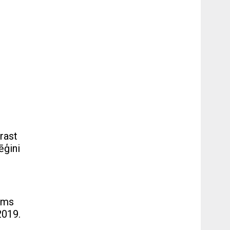
rast
ēģini
sums
2019.