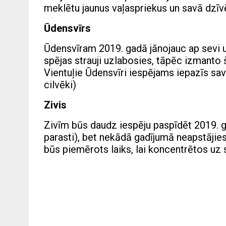
meklētu jaunus vaļaspriekus un savā dzīvē 
Ūdensvīrs
Ūdensvīram 2019. gadā jānojauc ap sevi u
spējas strauji uzlabosies, tāpēc izmanto šo 
Vientuļie Ūdensvīri iespējams iepazīs sav
cilvēki)
Zivis
Zivīm būs daudz iespēju paspīdēt 2019. ga
parasti), bet nekādā gadījumā neapstājie
būs piemērots laiks, lai koncentrētos uz