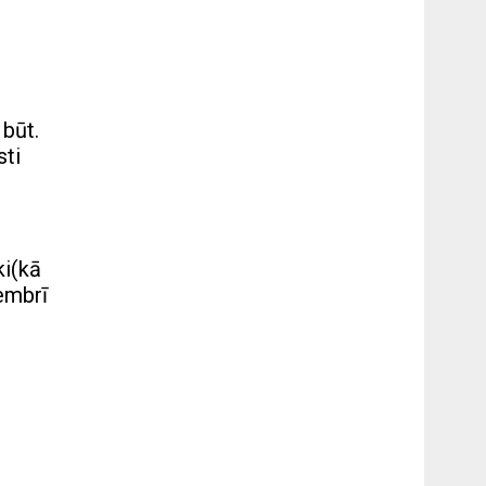
 būt.
sti
ki(kā
embrī