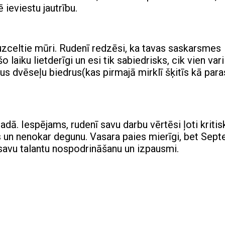
ieviestu jautrību.
zceltie mūri. Rudenī redzēsi, ka tavas saskarsmes
laiku lietderīgi un esi tik sabiedrisks, cik vien vari
us dvēseļu biedrus(kas pirmajā mirklī šķitīs kā para
dā. Iespējams, rudenī savu darbu vērtēsi ļoti kritis
s un nenokar degunu. Vasara paies mierīgi, bet Sept
 savu talantu nospodrināšanu un izpausmi.