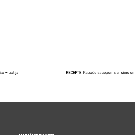
šo – pat ja
RECEPTE. Kabaču sacepums ar sieru un 