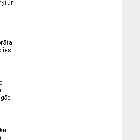
rķi un
prāta
idies
s
bu
eigās
 ka
ai