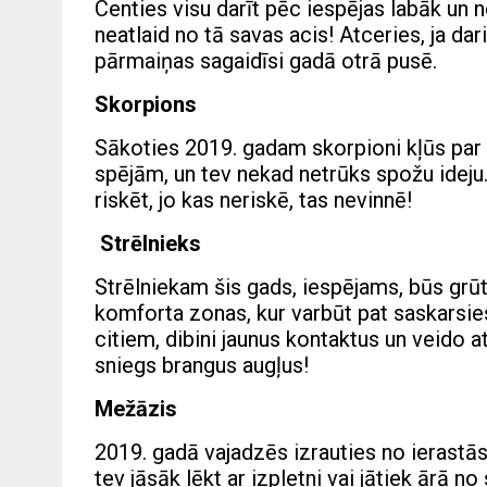
Centies visu darīt pēc iespējas labāk un 
neatlaid no tā savas acis! Atceries, ja dari
pārmaiņas sagaidīsi gadā otrā pusē.
Skorpions
Sākoties 2019. gadam skorpioni kļūs par 
spējām, un tev nekad netrūks spožu ideju.
riskēt, jo kas neriskē, tas nevinnē!
Strēlnieks
Strēlniekam šis gads, iespējams, būs grū
komforta zonas, kur varbūt pat saskarsies
citiem, dibini jaunus kontaktus un veido a
sniegs brangus augļus!
Mežāzis
2019. gadā vajadzēs izrauties no ierastā
tev jāsāk lēkt ar izpletni vai jātiek ārā n