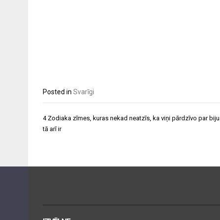
Posted in
Svarīgi
Post
4 Zodiaka zīmes, kuras nekad neatzīs, ka viņi pārdzīvo par biju
navigation
tā arī ir