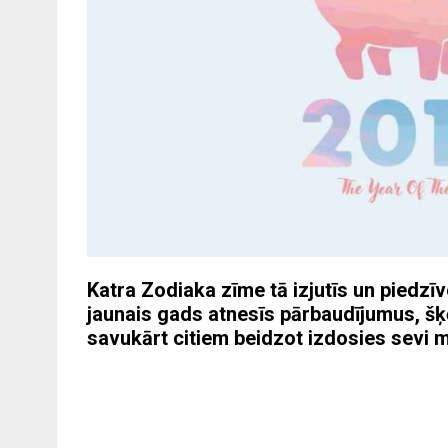
Katra Zodiaka zīme tā izjutīs un piedzī
jaunais gads atnesīs pārbaudījumus, šķēr
savukārt citiem beidzot izdosies sevi m