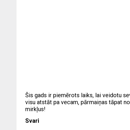
Šis gads ir piemērots laiks, lai veidotu se
visu atstāt pa vecam, pārmaiņas tāpat not
mirkļus!
Svari