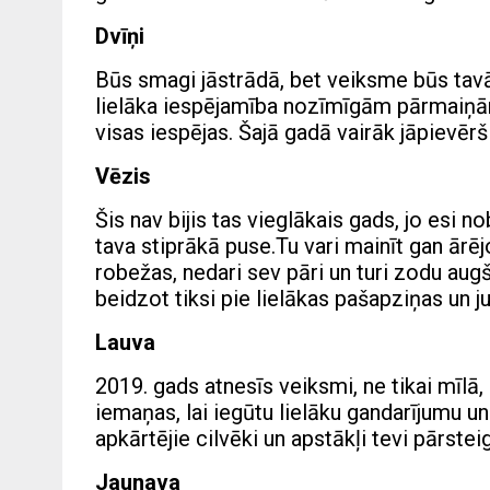
Dvīņi
Būs smagi jāstrādā, bet veiksme būs tavā
lielāka iespējamība nozīmīgām pārmaiņām. 
visas iespējas. Šajā gadā vairāk jāpievērš
Vēzis
Šis nav bijis tas vieglākais gads, jo esi
tava stiprākā puse.Tu vari mainīt gan ārēj
robežas, nedari sev pāri un turi zodu augš
beidzot tiksi pie lielākas pašapziņas un j
Lauva
2019. gads atnesīs veiksmi, ne tikai mīlā,
iemaņas, lai iegūtu lielāku gandarījumu un 
apkārtējie cilvēki un apstākļi tevi pārstei
Jaunava