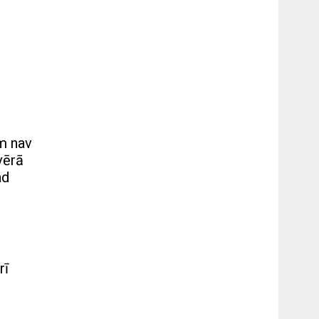
em nav
vērā
ad
rī