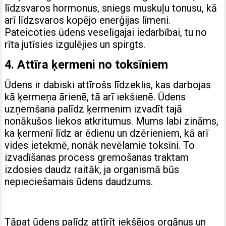
līdzsvaros hormonus, sniegs muskuļu tonusu, kā
arī līdzsvaros kopējo enerģijas līmeni.
Pateicoties ūdens veselīgajai iedarbībai, tu no
rīta jutīsies izgulējies un spirgts.
4. Attīra ķermeni no toksīniem
Ūdens ir dabiski attīrošs līdzeklis, kas darbojas
kā ķermeņa ārienē, tā arī iekšienē. Ūdens
uzņemšana palīdz ķermenim izvadīt tajā
nonākušos liekos atkritumus. Mums labi zināms,
ka ķermenī līdz ar ēdienu un dzērieniem, kā arī
vides ietekmē, nonāk nevēlamie toksīni. To
izvadīšanas process gremošanas traktam
izdosies daudz raitāk, ja organismā būs
nepieciešamais ūdens daudzums.
Tāpat ūdens palīdz attīrīt iekšējos orgānus un