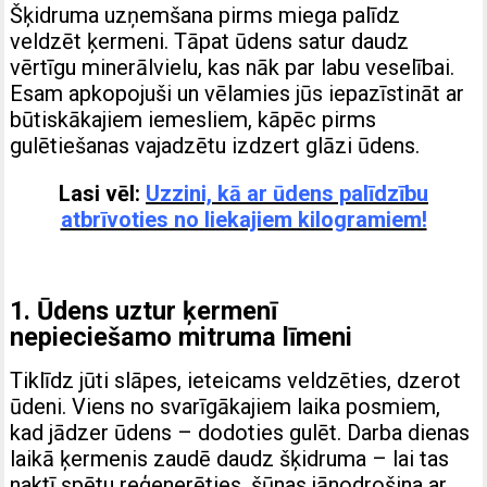
Šķidruma uzņemšana pirms miega palīdz
veldzēt ķermeni. Tāpat ūdens satur daudz
vērtīgu minerālvielu, kas nāk par labu veselībai.
Esam apkopojuši un vēlamies jūs iepazīstināt ar
būtiskākajiem iemesliem, kāpēc pirms
gulētiešanas vajadzētu izdzert glāzi ūdens.
Lasi vēl:
Uzzini, kā ar ūdens palīdzību
atbrīvoties no liekajiem kilogramiem!
1. Ūdens uztur ķermenī
nepieciešamo mitruma līmeni
Tiklīdz jūti slāpes, ieteicams veldzēties, dzerot
ūdeni. Viens no svarīgākajiem laika posmiem,
kad jādzer ūdens – dodoties gulēt. Darba dienas
laikā ķermenis zaudē daudz šķidruma – lai tas
naktī spētu reģenerēties, šūnas jānodrošina ar