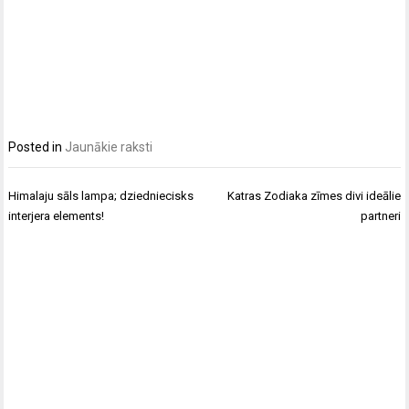
Posted in
Jaunākie raksti
Post
Himalaju sāls lampa; dziedniecisks
Katras Zodiaka zīmes divi ideālie
navigation
interjera elements!
partneri