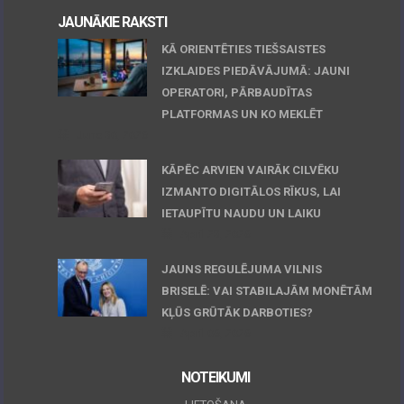
JAUNĀKIE RAKSTI
KĀ ORIENTĒTIES TIEŠSAISTES
IZKLAIDES PIEDĀVĀJUMĀ: JAUNI
OPERATORI, PĀRBAUDĪTAS
PLATFORMAS UN KO MEKLĒT
June 30, 2026
KĀPĒC ARVIEN VAIRĀK CILVĒKU
IZMANTO DIGITĀLOS RĪKUS, LAI
IETAUPĪTU NAUDU UN LAIKU
April 23, 2026
JAUNS REGULĒJUMA VILNIS
BRISELĒ: VAI STABILAJĀM MONĒTĀM
KĻŪS GRŪTĀK DARBOTIES?
April 06, 2026
NOTEIKUMI