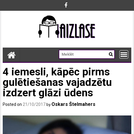
Skip
to
content
4 iemesli, kāpēc pirms
gulētiešanas vajadzētu
izdzert glāzi ūdens
Oskars Štelmahers
Posted on
21/10/2017
by