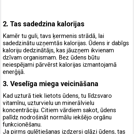
2. Tas sadedzina kalorijas
Kamēr tu guli, tavs ķermenis strādā, lai
sadedzinātu uzņemtās kalorijas. Ūdens ir dabīgs
kaloriju dedzinātājs, kas jāuzņem ikvienam
dzīvam organismam. Bez ūdens būtu
neiespējami pārvērst kalorijas izmantojamā
enerģijā.
3. Veselīga miega veicināšana
Kad uzturā tiek lietots ūdens, tu līdzsvaro
vitamīnu, uzturvielu un minerālvielu
koncentrāciju. Citiem vārdiem sakot, ūdens
palīdz nodrošināt normālu iekšējo orgānu
funkcionēšanu.
Ja pirms gulētiešanas izdzersi glāzi ūdens, tas