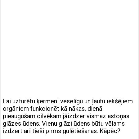
Lai uzturētu ķermeni veselīgu un ļautu iekšējiem
orgāniem funkcionēt kā nākas, dienā
pieaugušam cilvēkam jāizdzer vismaz astoņas
glāzes ūdens. Vienu glāzi ūdens būtu vēlams
izdzert arī tieši pirms gulētiešanas. Kāpēc?