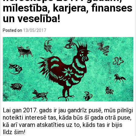
mīlestība, karjera, finanses
un veselība!
Posted on
13/05/2017
Lai gan 2017. gads ir jau gandrīz pusē, mūs pilnīgi
noteikti interesē tas, kāda būs šī gada otrā puse,
kā arī varam atskatīties uz to, kāds tas ir bijis
līdz šim!