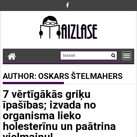
Skip
to
content
AUTHOR:
OSKARS ŠTELMAHERS
7 vērtīgākās griķu
īpašības; izvada no
organisma lieko
holesterīnu un paātrina