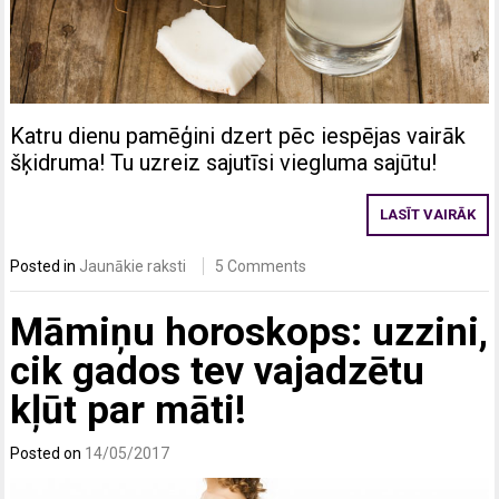
Katru dienu pamēģini dzert pēc iespējas vairāk
šķidruma! Tu uzreiz sajutīsi viegluma sajūtu!
LASĪT VAIRĀK
Posted in
Jaunākie raksti
5 Comments
Māmiņu horoskops: uzzini,
cik gados tev vajadzētu
kļūt par māti!
Posted on
14/05/2017