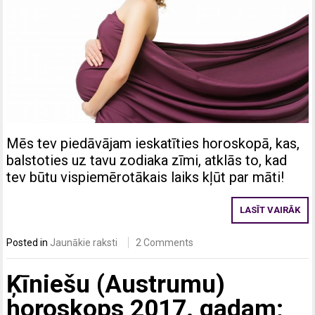
Mēs tev piedāvājam ieskatīties horoskopā, kas,
balstoties uz tavu zodiaka zīmi, atklās to, kad
tev būtu vispiemērotākais laiks kļūt par māti!
LASĪT VAIRĀK
Posted in
Jaunākie raksti
2 Comments
Ķīniešu (Austrumu)
horoskops 2017. gadam;