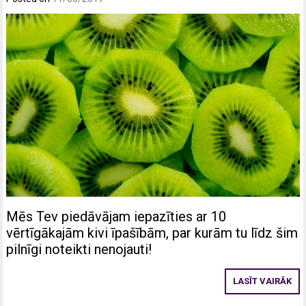
Mēs Tev piedāvājam iepazīties ar 10
vērtīgākajām kivi īpašībām, par kurām tu līdz šim
pilnīgi noteikti nenojauti!
LASĪT VAIRĀK