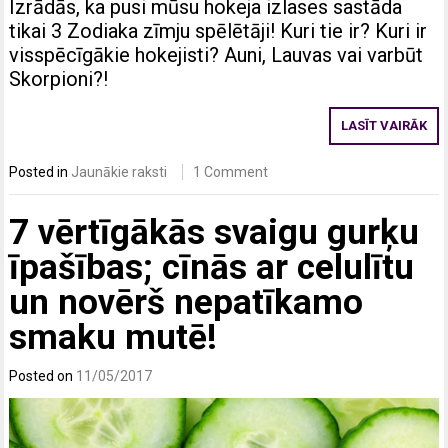
Izrādās, ka pusi mūsu hokeja izlases sastāda
tikai 3 Zodiaka zīmju spēlētāji! Kuri tie ir? Kuri ir
visspēcīgākie hokejisti? Auni, Lauvas vai varbūt
Skorpioni?!
LASĪT VAIRĀK
Posted in
Jaunākie raksti
1 Comment
7 vērtīgākās svaigu gurķu
īpašības; cīnās ar celulītu
un novērš nepatīkamo
smaku mutē!
Posted on
11/05/2017