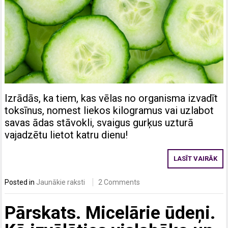
Izrādās, ka tiem, kas vēlas no organisma izvadīt
toksīnus, nomest liekos kilogramus vai uzlabot
savas ādas stāvokli, svaigus gurķus uzturā
vajadzētu lietot katru dienu!
LASĪT VAIRĀK
Posted in
Jaunākie raksti
2 Comments
Pārskats. Micelārie ūdeņi.