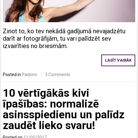
Zinot to, ko tev nekādā gadījumā nevajadzētu
darīt ar fotogrāfijām, tu vari palīdzēt sev
izvairīties no briesmām.
LASĪT VAIRĀK
Posted in
Padomi
3 Comments
10 vērtīgākās kivi
īpašības: normalizē
asinsspiedienu un palīdz
zaudēt lieko svaru!
Posted on
11/05/2017