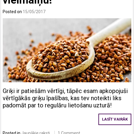
vielmaiņu!
Posted on
15/05/2017
Griķi ir patiešām vērtīgi, tāpēc esam apkopojuši
vērtīgākās griķu īpašības, kas tev noteikti liks
padomāt par to regulāru lietošanu uzturā!
LASĪT VAIRĀK
Posted in
Jaunākie raksti
1 Comment