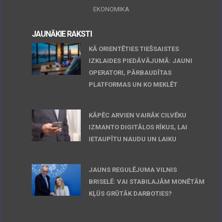
EKONOMIKA
JAUNĀKIE RAKSTI
KĀ ORIENTĒTIES TIEŠSAISTES
IZKLAIDES PIEDĀVĀJUMĀ: JAUNI
OPERATORI, PĀRBAUDĪTAS
PLATFORMAS UN KO MEKLĒT
June 30, 2026
KĀPĒC ARVIEN VAIRĀK CILVĒKU
IZMANTO DIGITĀLOS RĪKUS, LAI
IETAUPĪTU NAUDU UN LAIKU
April 23, 2026
JAUNS REGULĒJUMA VILNIS
BRISELĒ: VAI STABILAJĀM MONĒTĀM
KĻŪS GRŪTĀK DARBOTIES?
April 06, 2026