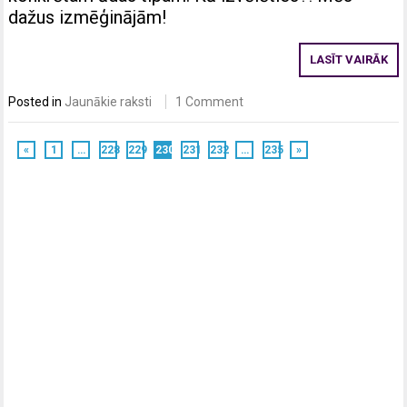
dažus izmēģinājām!
LASĪT VAIRĀK
Posted in
Jaunākie raksti
1 Comment
«
1
…
228
229
230
231
232
…
235
»