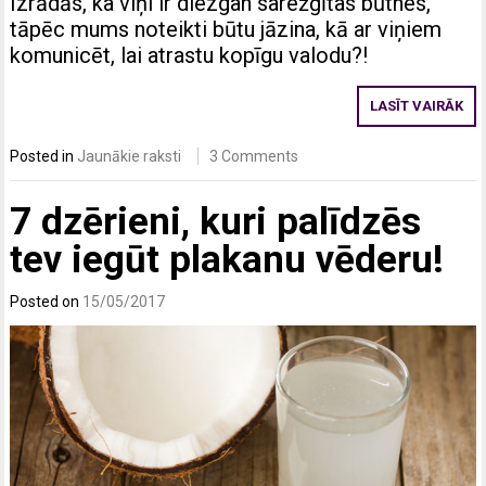
Izrādās, ka viņi ir diezgan sarežģītas būtnes,
tāpēc mums noteikti būtu jāzina, kā ar viņiem
komunicēt, lai atrastu kopīgu valodu?!
LASĪT VAIRĀK
Posted in
Jaunākie raksti
3 Comments
7 dzērieni, kuri palīdzēs
tev iegūt plakanu vēderu!
Posted on
15/05/2017