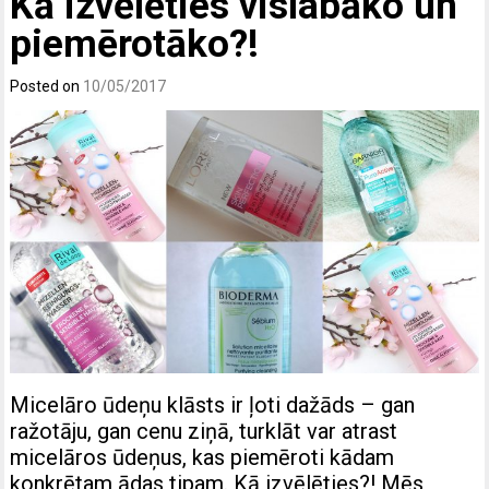
Kā izvēlēties vislabāko un
piemērotāko?!
Posted on
10/05/2017
Micelāro ūdeņu klāsts ir ļoti dažāds – gan
ražotāju, gan cenu ziņā, turklāt var atrast
micelāros ūdeņus, kas piemēroti kādam
konkrētam ādas tipam. Kā izvēlēties?! Mēs