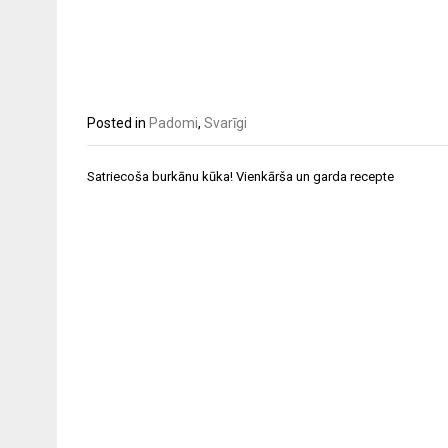
Posted in
Padomi
,
Svarīgi
Post
Satriecoša burkānu kūka! Vienkārša un garda recepte
navigation