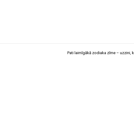
Pati laimīgākā zodiaka zīme – uzzini, ku