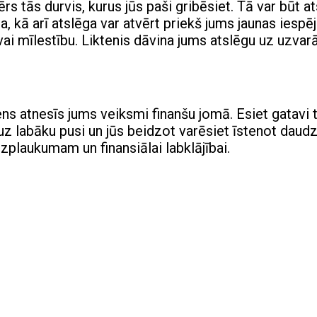
rs tās durvis, kurus jūs paši gribēsiet. Tā var būt a
a, kā arī atslēga var atvērt priekš jums jaunas iespē
 vai mīlestību. Liktenis dāvina jums atslēgu uz uzva
s atnesīs jums veiksmi finanšu jomā. Esiet gatavi 
 uz labāku pusi un jūs beidzot varēsiet īstenot daud
zplaukumam un finansiālai labklājībai.