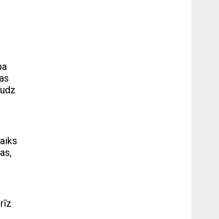
pa
gas
audz
laiks
as,
rīz