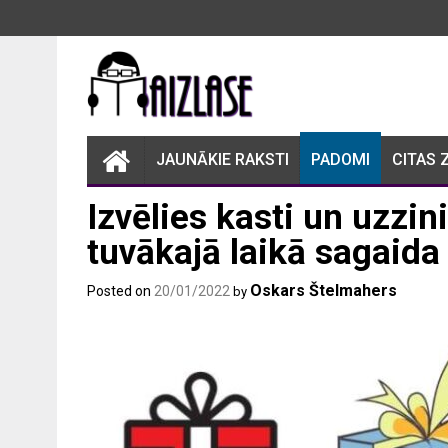
Skip
to
content
JAUNĀKIE RAKSTI
PADOMI
CITAS 
Izvēlies kasti un uzzin
tuvākajā laikā sagaida
Oskars Štelmahers
Posted on
20/01/2022
by