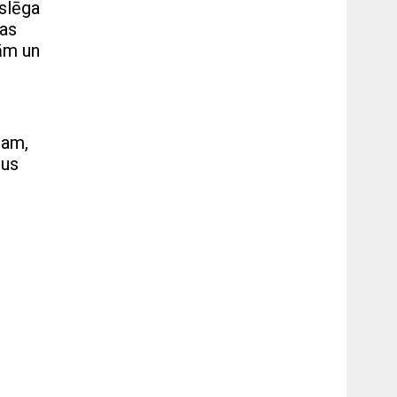
tslēga
jas
rām un
tam,
zus