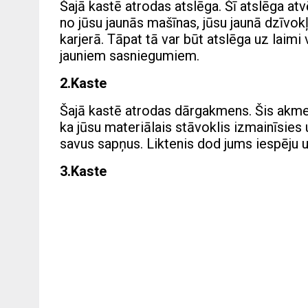
Šajā kastē atrodas atslēga. Šī atslēga atvē
no jūsu jaunās mašīnas, jūsu jaunā dzīvokļ
karjerā. Tāpat tā var būt atslēga uz laimi
jauniem sasniegumiem.
2.Kaste
Šajā kastē atrodas dārgakmens. Šis akmen
ka jūsu materiālais stāvoklis izmainīsies
savus sapņus. Liktenis dod jums iespēju u
3.Kaste