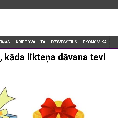
ZIŅAS
KRIPTOVALŪTA
DZĪVESSTILS
EKONOMIKA
i, kāda likteņa dāvana tevi