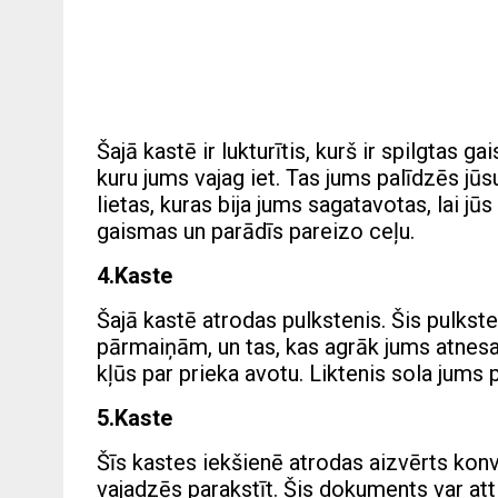
Šajā kastē ir lukturītis, kurš ir spilgtas 
kuru jums vajag iet. Tas jums palīdzēs jūs
lietas, kuras bija jums sagatavotas, lai j
gaismas un parādīs pareizo ceļu.
4.Kaste
Šajā kastē atrodas pulkstenis. Šis pulkst
pārmaiņām, un tas, kas agrāk jums atnesa 
kļūs par prieka avotu. Liktenis sola jums p
5.Kaste
Šīs kastes iekšienē atrodas aizvērts kon
vajadzēs parakstīt. Šis dokuments var atti