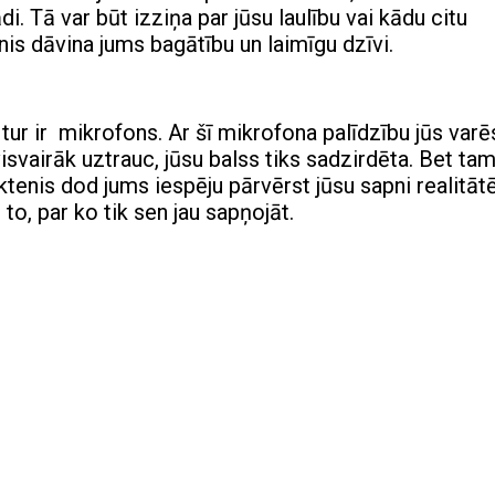
 Tā var būt izziņa par jūsu laulību vai kādu citu
nis dāvina jums bagātību un laimīgu dzīvi.
 tur ir mikrofons. Ar šī mikrofona palīdzību jūs varē
isvairāk uztrauc, jūsu balss tiks sadzirdēta. Bet ta
iktenis dod jums iespēju pārvērst jūsu sapni realitāt
to, par ko tik sen jau sapņojāt.