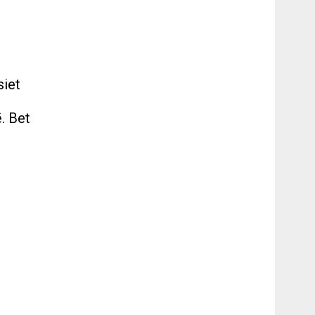
siet
m
ē. Bet