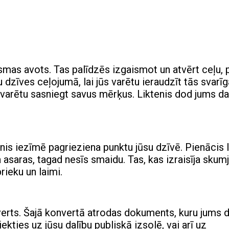
gaismas avots. Tas palīdzēs izgaismot un atvērt ceļu, 
u dzīves ceļojumā, lai jūs varētu ieraudzīt tās svarī
ūs varētu sasniegt savus mērķus. Liktenis dod jums d
enis iezīmē pagrieziena punktu jūsu dzīvē. Pienācis 
asaras, tagad nesīs smaidu. Tas, kas izraisīja skumj
rieku un laimi.
verts. Šajā konvertā atrodas dokuments, kuru jums d
ekties uz jūsu dalību publiskā izsolē, vai arī uz