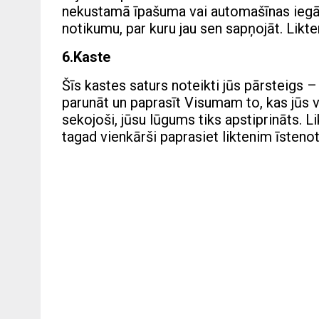
nekustamā īpašuma vai automašīnas iegādi.
notikumu, par kuru jau sen sapņojāt. Likte
6.Kaste
Šīs kastes saturs noteikti jūs pārsteigs –
parunāt un paprasīt Visumam to, kas jūs v
sekojoši, jūsu lūgums tiks apstiprināts. L
tagad vienkārši paprasiet liktenim īstenot 