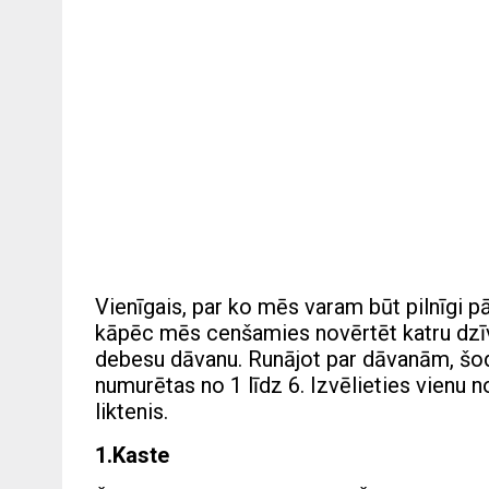
Vienīgais, par ko mēs varam būt pilnīgi pār
kāpēc mēs cenšamies novērtēt katru dzī
debesu dāvanu. Runājot par dāvanām, šod
numurētas no 1 līdz 6. Izvēlieties vienu 
liktenis.
1.Kaste