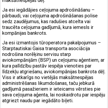
maksātnespējas dēļ.
Ja esi iegādājies ceļojuma apdrošināšanu –
pārbaudi, vai ceļojuma apdrošināšanas polise
sedz zaudējumus, kas radušies atcelta vai
traucēta ceļojuma gadījumā, kura iemesls ir
kompānijas bankrots.
Ja esi izmantojis tūroperatora pakalpojumus –
Starptautiskai Gaisa transporta asociācija
nodrošina norēķinu servisu starp
aviokompānijām (BSP) un ceļojumu aģentiem, ar
kura palīdzību pastāv iespēja vienoties par
līdzekļu atgriešanu, aviokompānijas bankrota dēļ.
Viss ir atkarīgs no vietējās maksātnespējas
administrēšanas likumdošanas, taču jebkurā
gadījumā pasažieriem ir ieteicams vērsties pie
sava ceļojuma aģenta, lai noskaidrotu par iespēju
atgriezt naudu par iegādāto biļeti.