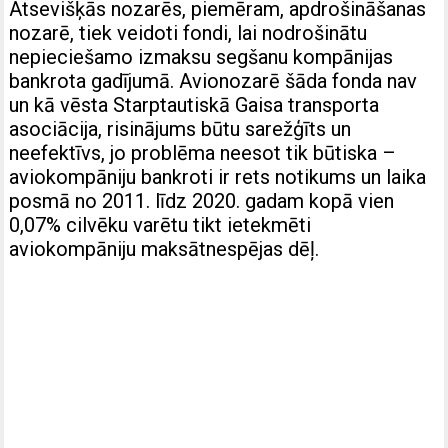
Atsevišķās nozarēs, piemēram, apdrošināšanas
nozarē, tiek veidoti fondi, lai nodrošinātu
nepieciešamo izmaksu segšanu kompānijas
bankrota gadījumā. Avionozarē šāda fonda nav
un kā vēsta Starptautiskā Gaisa transporta
asociācija, risinājums būtu sarežģīts un
neefektīvs, jo problēma neesot tik būtiska –
aviokompāniju bankroti ir rets notikums un laika
posmā no 2011. līdz 2020. gadam kopā vien
0,07% cilvēku varētu tikt ietekmēti
aviokompāniju maksātnespējas dēļ.