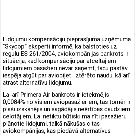
Lidojumu kompensāciju pieprasījuma uzņēmuma
“Skycop” eksperti informē, ka balstoties uz
regulu ES 261/2004, aviokompānijas bankrots ir
situācija, kad kompensāciju par atceltajiem
lidojumiem pasažieri nevar saņemt, taču pastāv
iespēja atgūt par aviobiļeti iztērēto naudu, kā arī
atrast alternatīvu lidojumu.
Lai arī Primera Air bankrots ir ietekmējis
0,0084% no visiem aviopasažieriem, tas tomēr ir
plaši izskanējis un sagādājis neērtības daudziem
ceļotājiem. Lai netiktu būtiski mainīti pasažieru
plānotie lidojumi, talkā nākušas citas
aviokompānijas, kas piedāvā alternatīvus