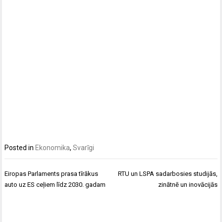
Posted in
Ekonomika
,
Svarīgi
Post
Eiropas Parlaments prasa tīrākus
RTU un LSPA sadarbosies studijās,
navigation
auto uz ES ceļiem līdz 2030. gadam
zinātnē un inovācijās