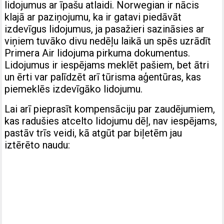
lidojumus ar īpašu atlaidi. Norwegian ir nācis
klajā ar paziņojumu, ka ir gatavi piedāvāt
izdevīgus lidojumus, ja pasažieri sazināsies ar
viņiem tuvāko divu nedēļu laikā un spēs uzrādīt
Primera Air lidojuma pirkuma dokumentus.
Lidojumus ir iespējams meklēt pašiem, bet ātri
un ērti var palīdzēt arī tūrisma aģentūras, kas
piemeklēs izdevīgāko lidojumu.
Lai arī pieprasīt kompensāciju par zaudējumiem,
kas radušies atcelto lidojumu dēļ, nav iespējams,
pastāv trīs veidi, kā atgūt par biļetēm jau
iztērēto naudu: