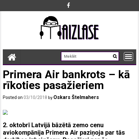
Skip
to
content
Primera Air bankrots – kā
rīkoties pasažieriem
Oskars Štelmahers
Posted on
03/10/2018
by
2. oktobrī Latvijā bāzētā zemo cenu
aviokompānija Primera Air paziņoja par tās