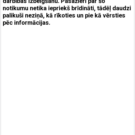
darbības izbeigšanu. Pasažieri par šo
notikumu netika iepriekš brīdināti, tādēļ daudzi
palikuši neziņā, kā rīkoties un pie kā vērsties
pēc informācijas.