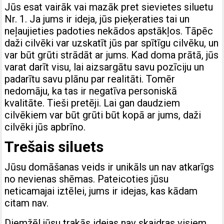
Jūs esat vairāk vai mazāk pret sievietes siluetu
Nr. 1. Ja jums ir ideja, jūs pieķeraties tai un
neļaujieties padoties nekādos apstākļos. Tāpēc
daži cilvēki var uzskatīt jūs par spītīgu cilvēku, un
var būt grūti strādāt ar jums. Kad doma prātā, jūs
varat darīt visu, lai aizsargātu savu pozīciju un
padarītu savu plānu par realitāti. Tomēr
nedomāju, ka tas ir negatīva personiskā
kvalitāte. Tieši pretēji. Lai gan daudziem
cilvēkiem var būt grūti būt kopā ar jums, daži
cilvēki jūs apbrīno.
Trešais siluets
Jūsu domāšanas veids ir unikāls un nav atkarīgs
no nevienas shēmas. Pateicoties jūsu
neticamajai iztēlei, jums ir idejas, kas kādam
citam nav.
Diemžēl jūsu trakās idejas nav skaidras visiem.