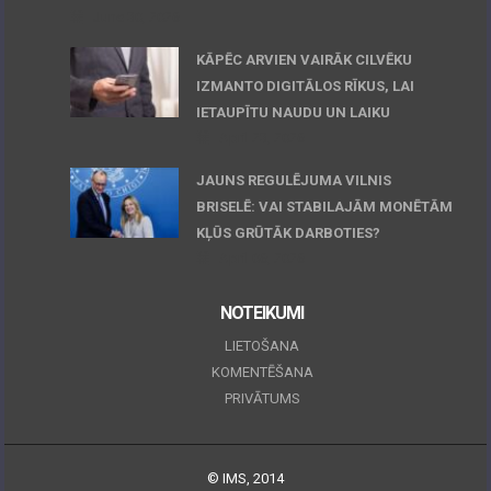
June 30, 2026
KĀPĒC ARVIEN VAIRĀK CILVĒKU
IZMANTO DIGITĀLOS RĪKUS, LAI
IETAUPĪTU NAUDU UN LAIKU
April 23, 2026
JAUNS REGULĒJUMA VILNIS
BRISELĒ: VAI STABILAJĀM MONĒTĀM
KĻŪS GRŪTĀK DARBOTIES?
April 06, 2026
NOTEIKUMI
LIETOŠANA
KOMENTĒŠANA
PRIVĀTUMS
© IMS, 2014