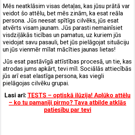
Mēs neatklāsim visas detaļas, kas jūsu prātā var
veidot šo attēlu, bet mēs zinām, ka esat reāla
persona. Jūs neesat spītīgs cilvēks, jūs esat
atvērts visam jaunam. Jūs parasti nemainīsiet
visdziļākās ticības un pamatus, uz kuriem jūs
veidojat savu pasauli, bet jūs pielāgojat situāciju
un jūs vienmēr mīlat mācīties jaunas lietas!
Jūs esat pastāvīgā attīstības procesā, un tie, kas
atrodas jums apkārt, tevi mīl. Sociālās attiecībās
jūs arī esat elastīga persona, kas viegli
pielāgojas cilvēku grupai.
Lasi arī:
TESTS – optiskā ilūzija! Aplūko attēlu
– ko tu pamanīji pirmo? Tava atbilde atklās
patiesību par tevi