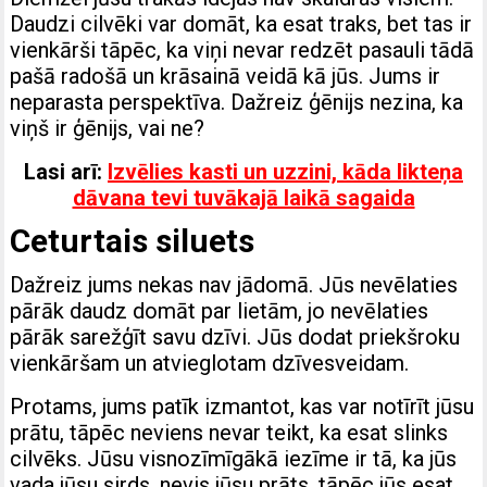
Daudzi cilvēki var domāt, ka esat traks, bet tas ir
vienkārši tāpēc, ka viņi nevar redzēt pasauli tādā
pašā radošā un krāsainā veidā kā jūs. Jums ir
neparasta perspektīva. Dažreiz ģēnijs nezina, ka
viņš ir ģēnijs, vai ne?
Lasi arī:
Izvēlies kasti un uzzini, kāda likteņa
dāvana tevi tuvākajā laikā sagaida
Ceturtais siluets
Dažreiz jums nekas nav jādomā. Jūs nevēlaties
pārāk daudz domāt par lietām, jo ​​nevēlaties
pārāk sarežģīt savu dzīvi. Jūs dodat priekšroku
vienkāršam un atvieglotam dzīvesveidam.
Protams, jums patīk izmantot, kas var notīrīt jūsu
prātu, tāpēc neviens nevar teikt, ka esat slinks
cilvēks. Jūsu visnozīmīgākā iezīme ir tā, ka jūs
vada jūsu sirds, nevis jūsu prāts, tāpēc jūs esat