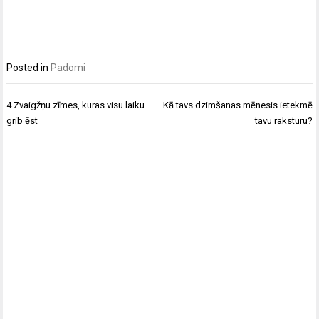
Posted in
Padomi
Post
4 Zvaigžņu zīmes, kuras visu laiku
Kā tavs dzimšanas mēnesis ietekmē
navigation
grib ēst
tavu raksturu?