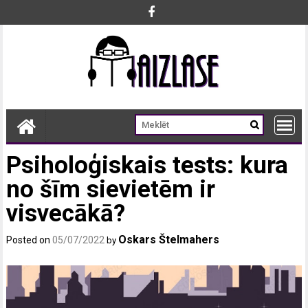
Skip
to
content
Psiholoģiskais tests: kura
no šīm sievietēm ir
visvecākā?
Oskars Štelmahers
Posted on
05/07/2022
by