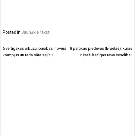
Posted in
Jaunākie raksti
Post
5 vērtīgākās arbūzu īpašības; novērš
8 pārtikas piedevas (E-vielas), kuras
navigation
krampjus un rada sāta sajūtu!
ir īpaši kaitīgas tavai veselībai!