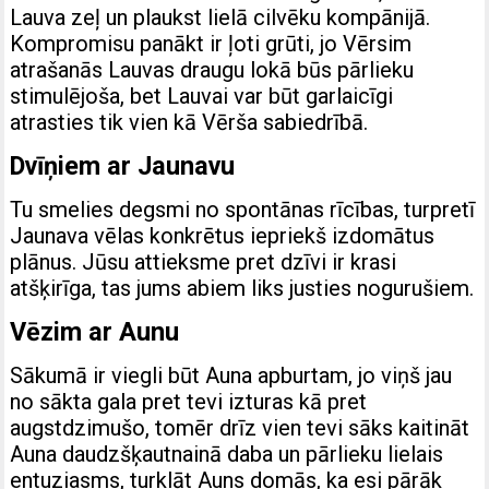
Lauva zeļ un plaukst lielā cilvēku kompānijā.
Kompromisu panākt ir ļoti grūti, jo Vērsim
atrašanās Lauvas draugu lokā būs pārlieku
stimulējoša, bet Lauvai var būt garlaicīgi
atrasties tik vien kā Vērša sabiedrībā.
Dvīņiem ar Jaunavu
Tu smelies degsmi no spontānas rīcības, turpretī
Jaunava vēlas konkrētus iepriekš izdomātus
plānus. Jūsu attieksme pret dzīvi ir krasi
atšķirīga, tas jums abiem liks justies nogurušiem.
Vēzim ar Aunu
Sākumā ir viegli būt Auna apburtam, jo viņš jau
no sākta gala pret tevi izturas kā pret
augstdzimušo, tomēr drīz vien tevi sāks kaitināt
Auna daudzšķautnainā daba un pārlieku lielais
entuziasms, turklāt Auns domās, ka esi pārāk