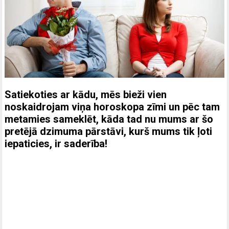
Satiekoties ar kādu, mēs bieži vien
noskaidrojam viņa horoskopa zīmi un pēc tam
metamies sameklēt, kāda tad nu mums ar šo
pretējā dzimuma pārstāvi, kurš mums tik ļoti
iepaticies, ir saderība!