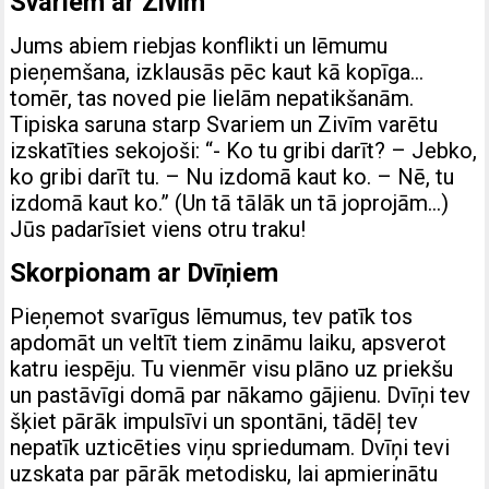
Svariem ar Zivīm
Jums abiem riebjas konflikti un lēmumu
pieņemšana, izklausās pēc kaut kā kopīga…
tomēr, tas noved pie lielām nepatikšanām.
Tipiska saruna starp Svariem un Zivīm varētu
izskatīties sekojoši: “- Ko tu gribi darīt? – Jebko,
ko gribi darīt tu. – Nu izdomā kaut ko. – Nē, tu
izdomā kaut ko.” (Un tā tālāk un tā joprojām…)
Jūs padarīsiet viens otru traku!
Skorpionam ar Dvīņiem
Pieņemot svarīgus lēmumus, tev patīk tos
apdomāt un veltīt tiem zināmu laiku, apsverot
katru iespēju. Tu vienmēr visu plāno uz priekšu
un pastāvīgi domā par nākamo gājienu. Dvīņi tev
šķiet pārāk impulsīvi un spontāni, tādēļ tev
nepatīk uzticēties viņu spriedumam. Dvīņi tevi
uzskata par pārāk metodisku, lai apmierinātu