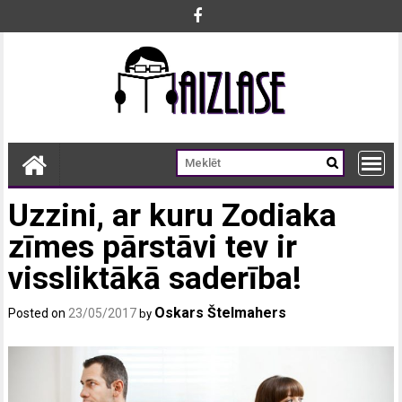
Skip
to
content
Uzzini, ar kuru Zodiaka
zīmes pārstāvi tev ir
vissliktākā saderība!
Oskars Štelmahers
Posted on
23/05/2017
by