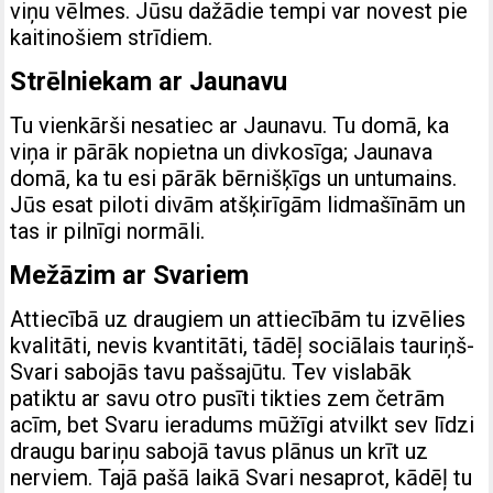
viņu vēlmes. Jūsu dažādie tempi var novest pie
kaitinošiem strīdiem.
Strēlniekam ar Jaunavu
Tu vienkārši nesatiec ar Jaunavu. Tu domā, ka
viņa ir pārāk nopietna un divkosīga; Jaunava
domā, ka tu esi pārāk bērnišķīgs un untumains.
Jūs esat piloti divām atšķirīgām lidmašīnām un
tas ir pilnīgi normāli.
Mežāzim ar Svariem
Attiecībā uz draugiem un attiecībām tu izvēlies
kvalitāti, nevis kvantitāti, tādēļ sociālais tauriņš-
Svari sabojās tavu pašsajūtu. Tev vislabāk
patiktu ar savu otro pusīti tikties zem četrām
acīm, bet Svaru ieradums mūžīgi atvilkt sev līdzi
draugu bariņu sabojā tavus plānus un krīt uz
nerviem. Tajā pašā laikā Svari nesaprot, kādēļ tu