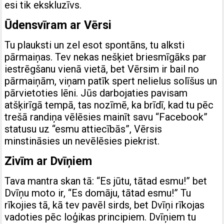
esi tik ekskluzīvs.
Ūdensvīram ar Vērsi
Tu plauksti un zel esot spontāns, tu alksti
pārmaiņas. Tev nekas nešķiet briesmīgāks par
iestrēgšanu vienā vietā, bet Vērsim ir bail no
pārmaiņām, viņam patīk spert nelielus solīšus un
pārvietoties lēni. Jūs darbojaties pavisam
atšķirīgā tempā, tas nozīmē, ka brīdī, kad tu pēc
trešā randiņa vēlēsies mainīt savu “Facebook”
statusu uz “esmu attiecībās”, Vērsis
minstināsies un nevēlēsies piekrist.
Zivīm ar Dvīņiem
Tava mantra skan tā: “Es jūtu, tātad esmu!” bet
Dvīņu moto ir, “Es domāju, tātad esmu!” Tu
rīkojies tā, kā tev pavēl sirds, bet Dvīņi rīkojas
vadoties pēc loģikas principiem. Dvīņiem tu