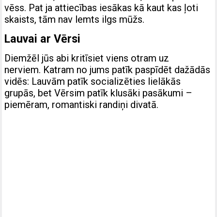
vēss. Pat ja attiecības iesākas kā kaut kas ļoti
skaists, tām nav lemts ilgs mūžs.
Lauvai ar Vērsi
Diemžēl jūs abi kritīsiet viens otram uz
nerviem. Katram no jums patīk paspīdēt dažādās
vidēs: Lauvām patīk socializēties lielākās
grupās, bet Vērsim patīk klusāki pasākumi –
piemēram, romantiski randiņi divatā.