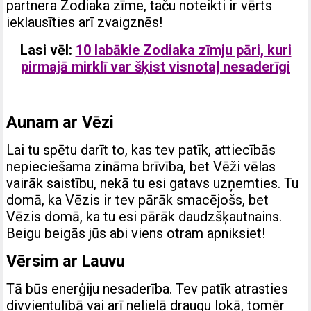
partnera Zodiaka zīme, taču noteikti ir vērts
ieklausīties arī zvaigznēs!
Lasi vēl:
10 labākie Zodiaka zīmju pāri, kuri
pirmajā mirklī var šķist visnotaļ nesaderīgi
Aunam ar Vēzi
Lai tu spētu darīt to, kas tev patīk, attiecībās
nepieciešama zināma brīvība, bet Vēži vēlas
vairāk saistību, nekā tu esi gatavs uzņemties. Tu
domā, ka Vēzis ir tev pārāk smacējošs, bet
Vēzis domā, ka tu esi pārāk daudzšķautnains.
Beigu beigās jūs abi viens otram apniksiet!
Vērsim ar Lauvu
Tā būs enerģiju nesaderība. Tev patīk atrasties
divvientulībā vai arī nelielā draugu lokā, tomēr