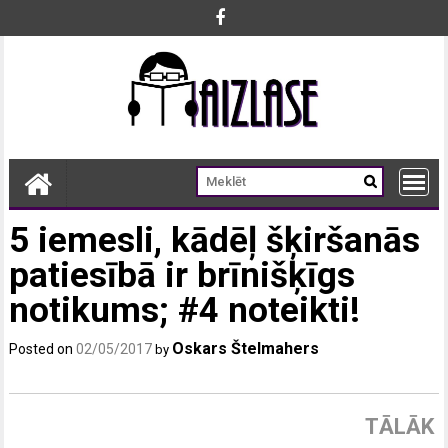
Skip
to
content
5 iemesli, kādēļ šķiršanās
patiesībā ir brīnišķīgs
notikums; #4 noteikti!
Oskars Štelmahers
Posted on
02/05/2017
by
TĀLĀK