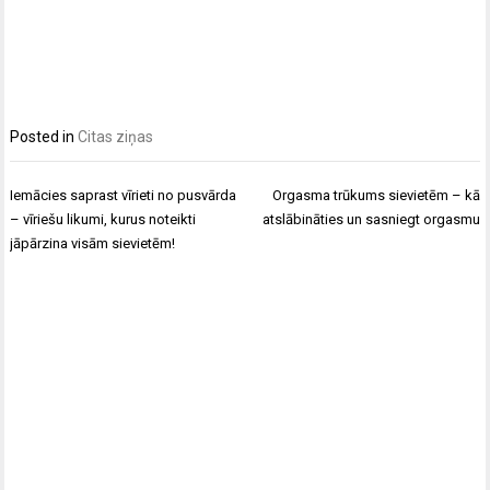
Posted in
Citas ziņas
Post
Iemācies saprast vīrieti no pusvārda
Orgasma trūkums sievietēm – kā
navigation
– vīriešu likumi, kurus noteikti
atslābināties un sasniegt orgasmu
jāpārzina visām sievietēm!