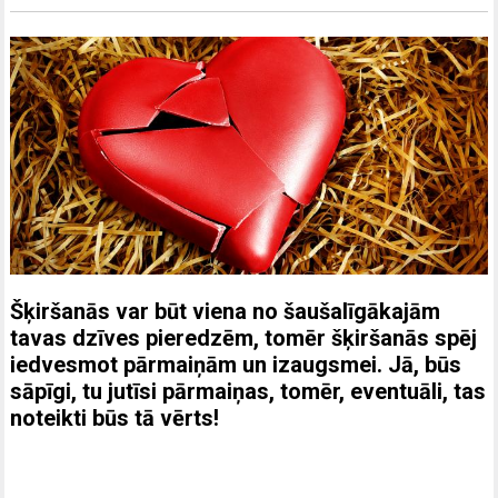
Šķiršanās var būt viena no šaušalīgākajām
tavas dzīves pieredzēm, tomēr šķiršanās spēj
iedvesmot pārmaiņām un izaugsmei. Jā, būs
sāpīgi, tu jutīsi pārmaiņas, tomēr, eventuāli, tas
noteikti būs tā vērts!