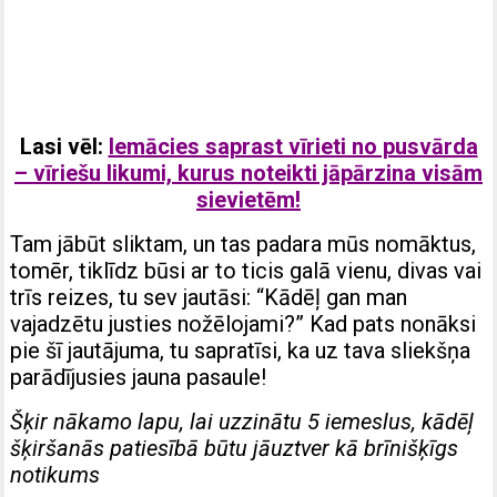
Lasi vēl:
Iemācies saprast vīrieti no pusvārda
– vīriešu likumi, kurus noteikti jāpārzina visām
sievietēm!
Tam jābūt sliktam, un tas padara mūs nomāktus,
tomēr, tiklīdz būsi ar to ticis galā vienu, divas vai
trīs reizes, tu sev jautāsi: “Kādēļ gan man
vajadzētu justies nožēlojami?” Kad pats nonāksi
pie šī jautājuma, tu sapratīsi, ka uz tava sliekšņa
parādījusies jauna pasaule!
Šķir nākamo lapu, lai uzzinātu 5 iemeslus, kādēļ
šķiršanās patiesībā būtu jāuztver kā brīnišķīgs
notikums