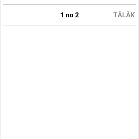
1 no 2
TĀLĀK