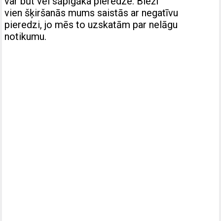
var būt vēl sāpīgāka pieredze. Bieži
vien šķiršanās mums saistās ar negatīvu
pieredzi, jo mēs to uzskatām par nelāgu
notikumu.