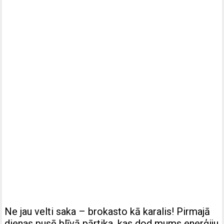
Ne jau velti saka – brokasto kā karalis! Pirmajā
dienas pusē blīvā pārtika, kas dod mums enerģiju