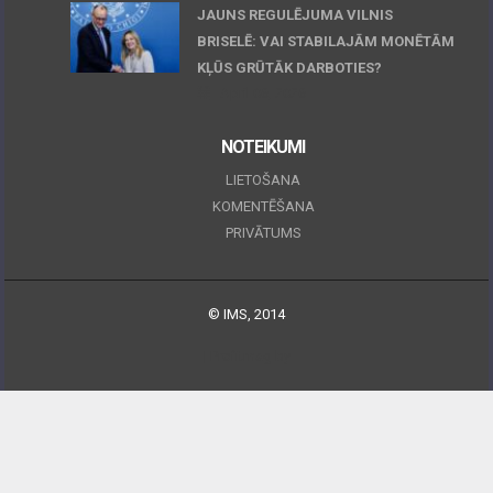
JAUNS REGULĒJUMA VILNIS
BRISELĒ: VAI STABILAJĀM MONĒTĀM
KĻŪS GRŪTĀK DARBOTIES?
April 06, 2026
NOTEIKUMI
LIETOŠANA
KOMENTĒŠANA
PRIVĀTUMS
© IMS, 2014
|
Profitmag by