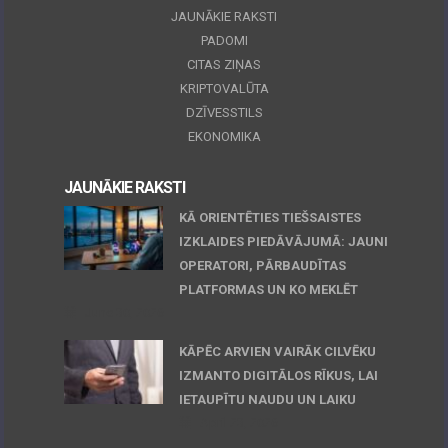
JAUNĀKIE RAKSTI
PADOMI
CITAS ZIŅAS
KRIPTOVALŪTA
DZĪVESSTILS
EKONOMIKA
JAUNĀKIE RAKSTI
KĀ ORIENTĒTIES TIEŠSAISTES
IZKLAIDES PIEDĀVĀJUMĀ: JAUNI
OPERATORI, PĀRBAUDĪTAS
PLATFORMAS UN KO MEKLĒT
June 30, 2026
KĀPĒC ARVIEN VAIRĀK CILVĒKU
IZMANTO DIGITĀLOS RĪKUS, LAI
IETAUPĪTU NAUDU UN LAIKU
April 23, 2026