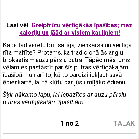
Lasi vēl:
Greipfrūtu vērtīgākās īpašības; maz
kaloriju un jāēd ar visiem kauliņiem!
Kāda tad varētu būt sātīga, vienkārša un vērtīga
rīta maltīte? Protams, ka tradicionālās angļu
brokastis – auzu pārslu putra. Tāpēc mēs jums
vēlamies pastāstīt par šīs putras vērtīgākajām
īpašībām un arī to, kā to pareizi iekļaut savā
ēdienkartē, lai tā kļūtu par jūsu mīļāko ēdienu.
Šķir nākamo lapu, lai iepazītos ar auzu pārslu
putras vērtīgākajām īpašībām
1 no 2
TĀLĀK