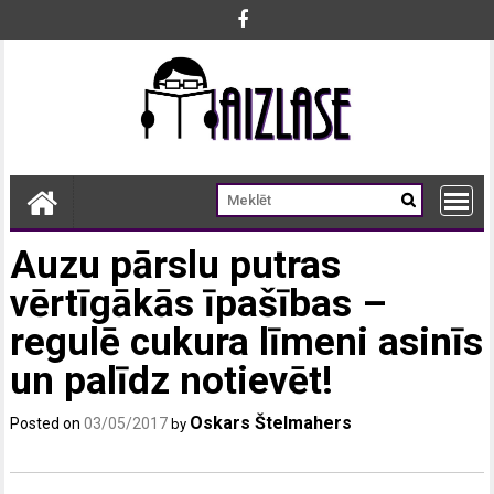
Skip
to
content
Auzu pārslu putras
vērtīgākās īpašības –
regulē cukura līmeni asinīs
un palīdz notievēt!
Oskars Štelmahers
Posted on
03/05/2017
by