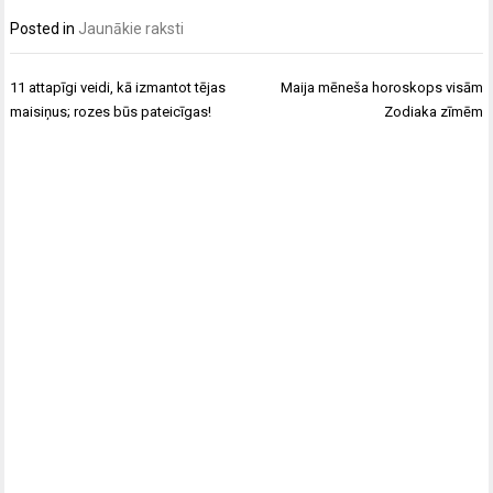
Posted in
Jaunākie raksti
Post
11 attapīgi veidi, kā izmantot tējas
Maija mēneša horoskops visām
navigation
maisiņus; rozes būs pateicīgas!
Zodiaka zīmēm