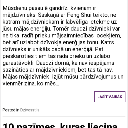
Mūsdienu pasaulē gandrīz ikvienam ir
mājdzīvnieks. Saskaņā ar Feng Shui teikto, ne
katram mājdzīvniekam ir labvēlīga ietekme uz
jūsu mājas enerģiju. Tomēr daudzi dzīvnieki var
ne tikai radīt prieku mājsaimniecības locekļiem,
bet arī uzlabot dzīvokļa enerģijas fonu. Katrs
dzīvnieks ir unikāls dabā un enerģijā. Pat
pieskaroties tiem tas rada prieku un uzlabo
garastāvokli. Daudzi domā, ka nav iespējams
sazināties ar mājdzīvniekiem, bet tas tā nav.
Mājas mājdzīvnieki izjūt mūsu pārdzīvojumus un
vienmēr zina, ko mēs…
LASĪT VAIRĀK
Posted in
Dzīvesstils
10 pazīmes, kuras liecina