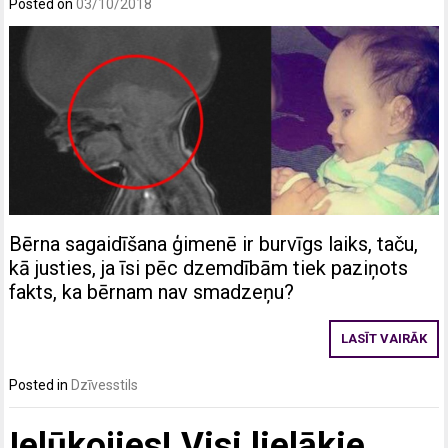
Posted on
03/10/2018
Bērna sagaidīšana ģimenē ir burvīgs laiks, taču,
kā justies, ja īsi pēc dzemdībām tiek paziņots
fakts, ka bērnam nav smadzeņu?
LASĪT VAIRĀK
Posted in
Dzīvesstils
Ielūkojies! Visi lielākie