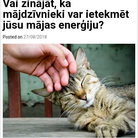
Vai zinājāt, ka
mājdzīvnieki var ietekmēt
jūsu mājas enerģiju?
Posted on
27/08/2018