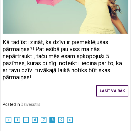
Kā tad īsti zināt, ka dzīvi ir piemeklējušas
pārmaiņas?! Patiesībā jau viss mainās
nepārtraukti, taču mēs esam apkopojuši 5
pazīmes, kuras pilnīgi noteikti liecina par to, ka
ar tavu dzīvi tuvākajā laikā notiks būtiskas
pārmaiņas!
LASĪT VAIRĀK
Posted in
Dzīvesstils
«
1
…
6
7
8
9
»