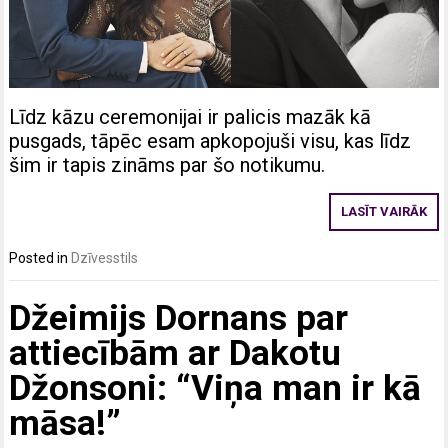
Līdz kāzu ceremonijai ir palicis mazāk kā
pusgads, tāpēc esam apkopojuši visu, kas līdz
šim ir tapis zināms par šo notikumu.
LASĪT VAIRĀK
Posted in
Dzīvesstils
Džeimijs Dornans par
attiecībām ar Dakotu
Džonsoni: “Viņa man ir kā
māsa!”