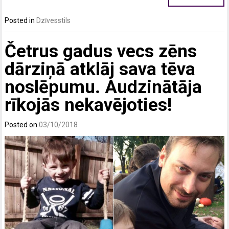
Posted in
Dzīvesstils
Četrus gadus vecs zēns
dārziņā atklāj sava tēva
noslēpumu. Audzinātāja
rīkojās nekavējoties!
Posted on
03/10/2018