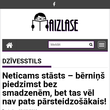
Skip
to
content
DZĪVESSTILS
Neticams stāsts – bērniņš
piedzimst bez
smadzenēm, bet tas vēl
nav pats pārsteidzošākais!