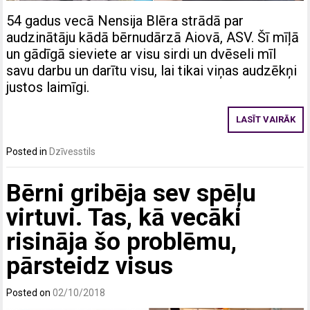
54 gadus vecā Nensija Blēra strādā par
audzinātāju kādā bērnudārzā Aiovā, ASV. Šī mīļā
un gādīgā sieviete ar visu sirdi un dvēseli mīl
savu darbu un darītu visu, lai tikai viņas audzēkņi
justos laimīgi.
LASĪT VAIRĀK
Posted in
Dzīvesstils
Bērni gribēja sev spēļu
virtuvi. Tas, kā vecāki
risināja šo problēmu,
pārsteidz visus
Posted on
02/10/2018