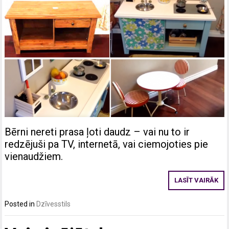
Bērni nereti prasa ļoti daudz – vai nu to ir
redzējuši pa TV, internetā, vai ciemojoties pie
vienaudžiem.
LASĪT VAIRĀK
Posted in
Dzīvesstils