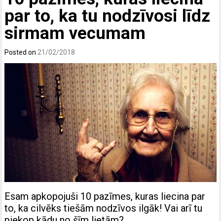
par to, ka tu nodzīvosi līdz
sirmam vecumam
Posted on
21/02/2018
Esam apkopojuši 10 pazīmes, kuras liecina par
to, ka cilvēks tiešām nodzīvos ilgāk! Vai arī tu
piekop kādu no šīm lietām?