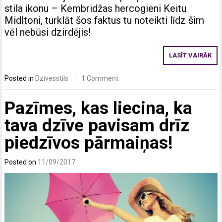
stila ikonu – Kembridžas hercogieni Keitu
Midltoni, turklāt šos faktus tu noteikti līdz šim
vēl nebūsi dzirdējis!
LASĪT VAIRĀK
Posted in
Dzīvesstils
1 Comment
Pazīmes, kas liecina, ka
tava dzīve pavisam drīz
piedzīvos pārmaiņas!
Posted on
11/09/2017