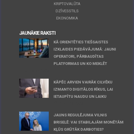
KRIPTOVALŪTA
DZĪVESSTILS
EKONOMIKA
JAUNĀKIE RAKSTI
KĀ ORIENTĒTIES TIEŠSAISTES
IZKLAIDES PIEDĀVĀJUMĀ: JAUNI
OPERATORI, PĀRBAUDĪTAS
PLATFORMAS UN KO MEKLĒT
June 30, 2026
KĀPĒC ARVIEN VAIRĀK CILVĒKU
IZMANTO DIGITĀLOS RĪKUS, LAI
IETAUPĪTU NAUDU UN LAIKU
April 23, 2026
JAUNS REGULĒJUMA VILNIS
BRISELĒ: VAI STABILAJĀM MONĒTĀM
KĻŪS GRŪTĀK DARBOTIES?