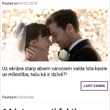
Posted on
05/02/2018
Uz ekrāna starp abiem varoņiem valda īsta kaisle
un mīlestība, taču kā ir dzīvē?!
LASĪT VAIRĀK
Posted in
Dzīvesstils