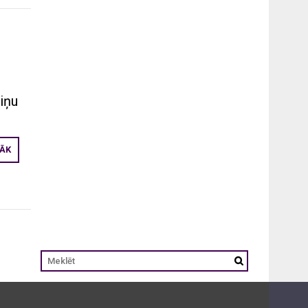
viņu
RĀK