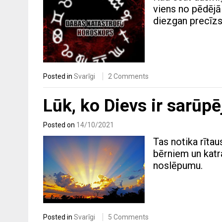
viens no pēdējā
diezgan precīzs
Posted in
Svarīgi
2 Comments
Lūk, ko Dievs ir sarūp
Posted on
14/10/2021
Tas notika rīta
bērniem un katra
noslēpumu.
Posted in
Svarīgi
5 Comments