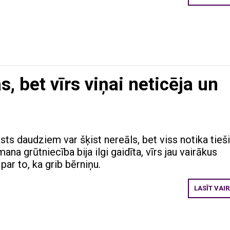
, bet vīrs viņai neticēja un
ksts daudziem var šķist nereāls, bet viss notika tieši
ana grūtniecība bija ilgi gaidīta, vīrs jau vairākus
ar to, ka grib bērniņu.
LASĪT VAI