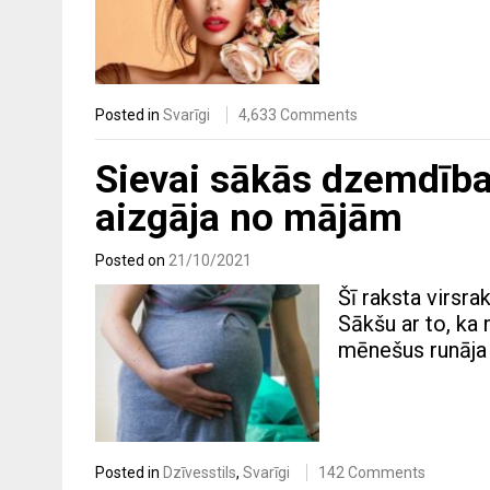
Posted in
Svarīgi
4,633 Comments
Sievai sākās dzemdības
aizgāja no mājām
Posted on
21/10/2021
Šī raksta virsra
Sākšu ar to, ka m
mēnešus runāja p
Posted in
Dzīvesstils
,
Svarīgi
142 Comments