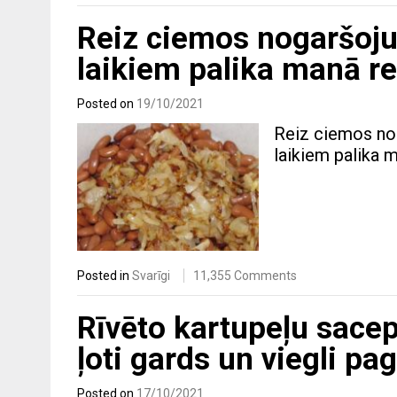
Reiz ciemos nogaršoju 
laikiem palika manā r
Posted on
19/10/2021
Reiz ciemos nog
laikiem palika
Posted in
Svarīgi
11,355 Comments
Rīvēto kartupeļu sace
ļoti gards un viegli p
Posted on
17/10/2021