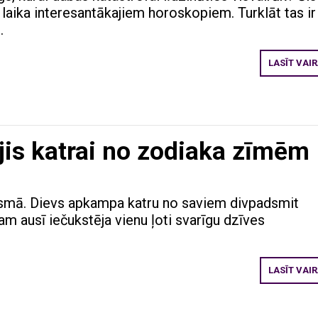
 laika interesantākajiem horoskopiem. Turklāt tas ir
.
LASĪT VAI
ējis katrai no zodiaka zīmēm
usmā. Dievs apkampa katru no saviem divpadsmit
m ausī iečukstēja vienu ļoti svarīgu dzīves
LASĪT VAI