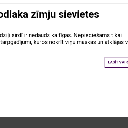
odiaka zīmju sievietes
dziļi sirdī ir nedaudz kaitīgas. Nepieciešams tikai
starpgadījumi, kuros nokrīt viņu maskas un atklājas 
LASĪT VAI