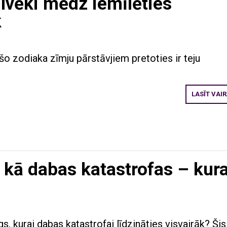
lvēki mēdz iemīlēties
k
 šo zodiaka zīmju pārstāvjiem pretoties ir teju
LASĪT VAI
kā dabas katastrofas – kur
, kurai dabas katastrofai līdzināties visvairāk? Šis 