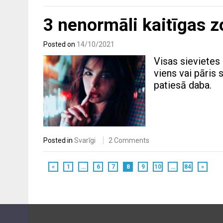
3 nenormāli kaitīgas z
Posted on
14/10/2021
Visas sievietes 
viens vai pāris 
patiesā daba.
Posted in
Svarīgi
2 Comments
«
1
…
6
7
8
9
10
…
84
»