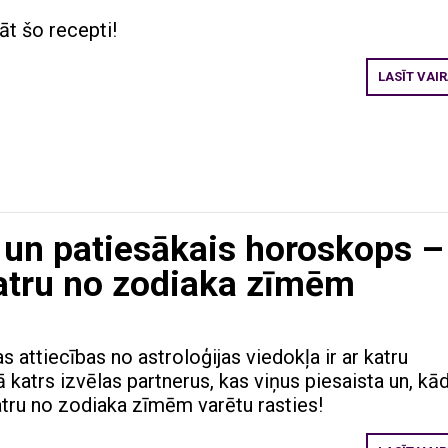
āt šo recepti!
LASĪT VAI
s un patiesākais horoskops –
katru no zodiaka zīmēm
 attiecības no astroloģijas viedokļa ir ar katru
 katrs izvēlas partnerus, kas viņus piesaista un, kā
tru no zodiaka zīmēm varētu rasties!