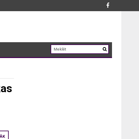
kas
RĀK