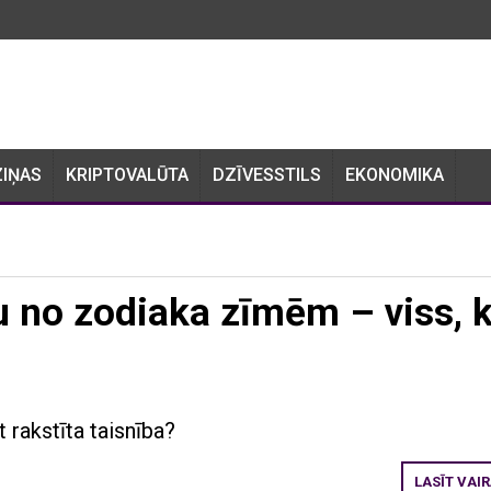
ZIŅAS
KRIPTOVALŪTA
DZĪVESSTILS
EKONOMIKA
ru no zodiaka zīmēm – viss, 
t rakstīta taisnība?
LASĪT VAI