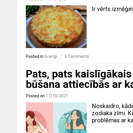
Ir vērts izmēģin
Posted in
Svarīgi
6 Comments
Pats, pats kaislīgākai
būšana attiecībās ar 
Posted on
17/10/2021
Noskaidro, kādas
zodiaka zīmi. Kā
problēmas ar ka