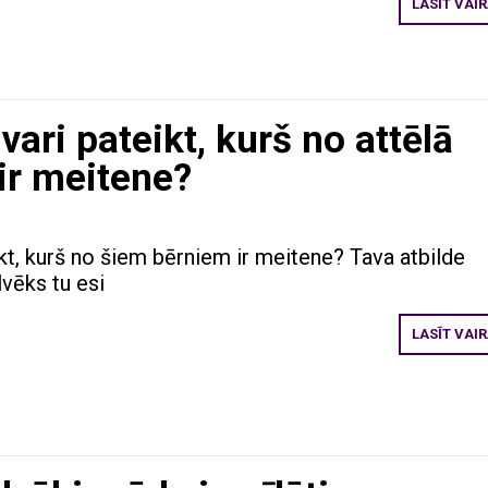
LASĪT VAI
vari pateikt, kurš no attēlā
ir meitene?
ikt, kurš no šiem bērniem ir meitene? Tava atbilde
lvēks tu esi
LASĪT VAI