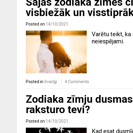
Šajās zodiaka zīmēs ci
visbiežāk un visstiprā
Posted on
14/10/2021
Varētu teikt, ka
neiespējami.
Posted in
Svarīgi
4 Comments
Zodiaka zīmju dusmas 
raksturo tevi?
Posted on
14/10/2021
Kad esat dusmīgs