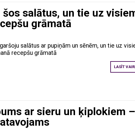
šos salātus, un tie uz visie
ecepšu grāmatā
aršoju salātus ar pupiņām un sēnēm, un tie uz vis
 manā recepšu grāmatā
LASĪT VAI
pums ar sieru un ķiplokiem 
agatavojams