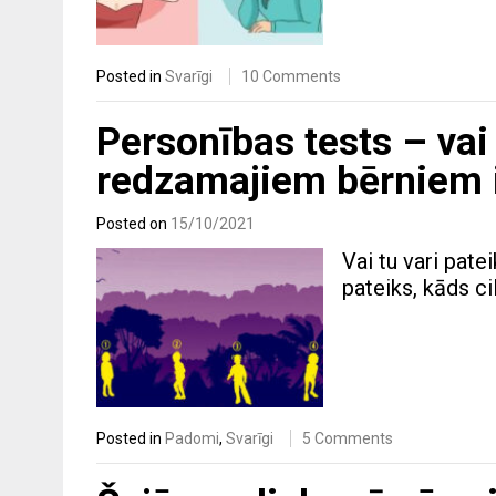
Posted in
Svarīgi
10 Comments
Personības tests – vai 
redzamajiem bērniem 
Posted on
15/10/2021
Vai tu vari pate
pateiks, kāds ci
Posted in
Padomi
,
Svarīgi
5 Comments