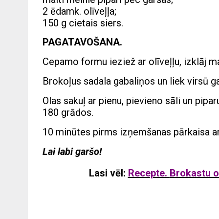
2 ēdamk. olīveļļa;
150 g cietais siers.
PAGATAVOŠANA.
Cepamo formu ieziež ar olīveļļu, izklāj ma
Brokoļus sadala gabaliņos un liek virsū ga
Olas sakuļ ar pienu, pievieno sāli un pipa
180 grādos.
10 minūtes pirms izņemšanas pārkaisa ar
Lai labi garšo!
Lasi vēl:
Recepte.
Brokastu o