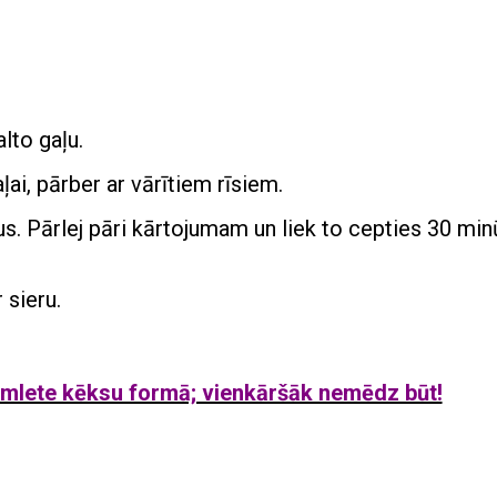
lto gaļu.
ļai, pārber ar vārītiem rīsiem.
rus. Pārlej pāri kārtojumam un liek to cepties 30 mi
 sieru.
mlete kēksu formā; vienkāršāk nemēdz būt!