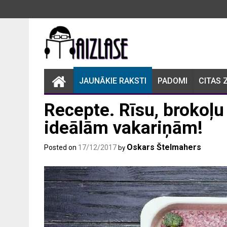
Skip
to
content
JAUNĀKIE RAKSTI
PADOMI
CITAS 
Recepte. Rīsu, brokoļ
ideālām vakariņām!
Oskars Štelmahers
Posted on
17/12/2017
by