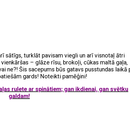
rī sātīgs, turklāt pavisam viegli un arī visnotaļ ātri
vienkāršas – glāze rīsu, brokoļi, cūkas maltā gaļa,
, vai ne?! Šis sacepums būs gatavs pusstundas laikā
 patiešām gards! Noteikti pamēģini!
ļas rulete ar spinātiem; gan ikdienai, gan svētku
galdam!