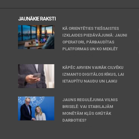
JAUNĀKIE RAKSTI
KĀ ORIENTĒTIES TIEŠSAISTES
IZKLAIDES PIEDĀVĀJUMĀ: JAUNI
OPERATORI, PĀRBAUDĪTAS
PLATFORMAS UN KO MEKLĒT
June 30, 2026
KĀPĒC ARVIEN VAIRĀK CILVĒKU
IZMANTO DIGITĀLOS RĪKUS, LAI
IETAUPĪTU NAUDU UN LAIKU
April 23, 2026
JAUNS REGULĒJUMA VILNIS
BRISELĒ: VAI STABILAJĀM
MONĒTĀM KĻŪS GRŪTĀK
DARBOTIES?
April 06, 2026