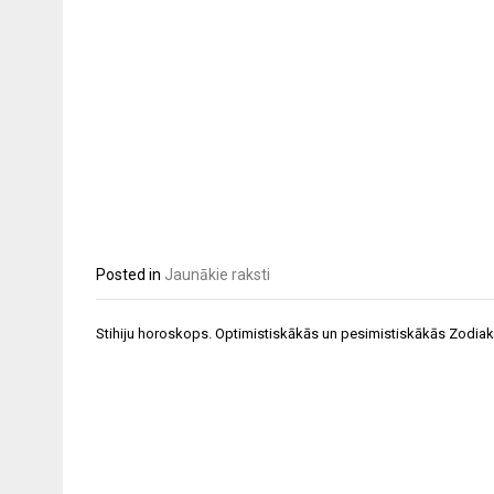
Posted in
Jaunākie raksti
Post
Stihiju horoskops. Optimistiskākās un pesimistiskākās Zodia
navigation