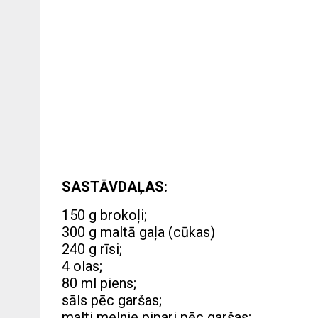
SASTĀVDAĻAS:
150 g brokoļi;
300 g maltā gaļa (cūkas)
240 g rīsi;
4 olas;
80 ml piens;
sāls pēc garšas;
malti melnie pipari pēc garšas;