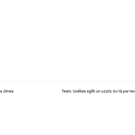
ka zīmes
Tests. Izvēlies eglīti un uzzini, ko tā par tevi