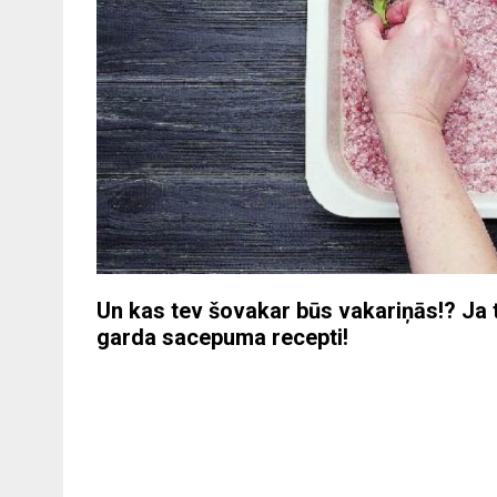
Un kas tev šovakar būs vakariņās!? Ja t
garda sacepuma recepti!