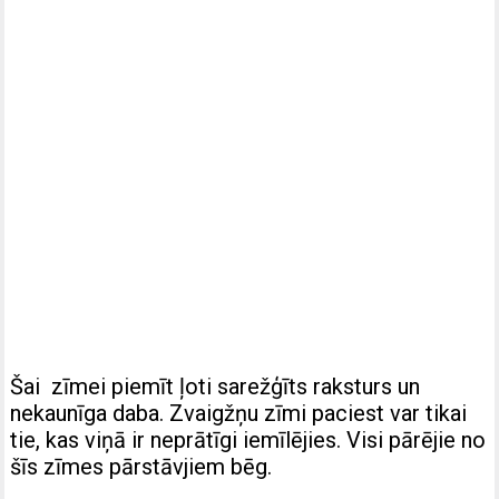
Šai zīmei piemīt ļoti sarežģīts raksturs un
nekaunīga daba. Zvaigžņu zīmi paciest var tikai
tie, kas viņā ir neprātīgi iemīlējies. Visi pārējie no
šīs zīmes pārstāvjiem bēg.