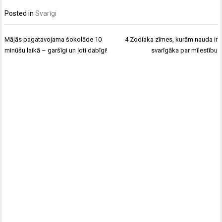
Posted in
Svarīgi
Post
Mājās pagatavojama šokolāde 10
4 Zodiaka zīmes, kurām nauda ir
navigation
minūšu laikā – garšīgi un ļoti dabīgi!
svarīgāka par mīlestību