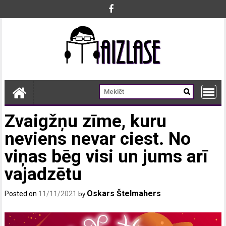
Skip
to
content
Zvaigžņu zīme, kuru
neviens nevar ciest. No
viņas bēg visi un jums arī
vajadzētu
Oskars Štelmahers
Posted on
11/11/2021
by