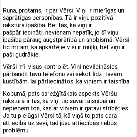
Runa, protams, ir par Vērsi. Viņi ir mierīgas un
saprātīgas personības. Tā ir viņu pozitīvā
rakstura īpašība. Bet tas, ka viņi ir
pašpārliecināti, nevienam nepatīk, jo šī viņu
īpašība pāraug augstprātībā un snobismā. Vērši
tic mītam, ka apkārtējie visi ir muļķi, bet viņi ir
paši gudrākie.
Vērši mīl visus kontrolēt. Viņi nevilcināsies
pārbaudīt tavu telefonu vai sekot līdzi tavām
kustībām, lai pārliecinātos, ka viņiem ir taisnība.
Kopumā, pats sarežģītākais aspekts Vēršu
raksturā ir tas, ka viņi tic savai taisnībai un
nepieņem tos, kas ar viņiem ir gatavi strīdēties.
Ja tu pielūgsi Vērsi tā, kā viņš to pats dara
attiecībā uz sevi, tad jūsu attiecībās nebūs
problēmu.