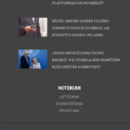
PLATFORMAS UN KO MEKLĒT
June 30, 2026
KĀPĒC ARVIEN VAIRĀK CILVĒKU
IZMANTO DIGITĀLOS RĪKUS, LAI
IETAUPĪTU NAUDU UN LAIKU
April 23, 2026
JAUNS REGULĒJUMA VILNIS
BRISELĒ: VAI STABILAJĀM MONĒTĀM
KĻŪS GRŪTĀK DARBOTIES?
April 06, 2026
NOTEIKUMI
LIETOŠANA
KOMENTĒŠANA
PRIVĀTUMS