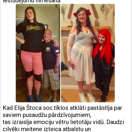
iestudējumu filmēšanā.
Kad Elija Štoca soc.tīklos atklāti pastāstīja par
saviem pusaudžu pārdzīvojumiem,
tas izraisīja emociju vētru lietotāju vidū. Daudzi
cilvēki meitene izteica atbalstu un