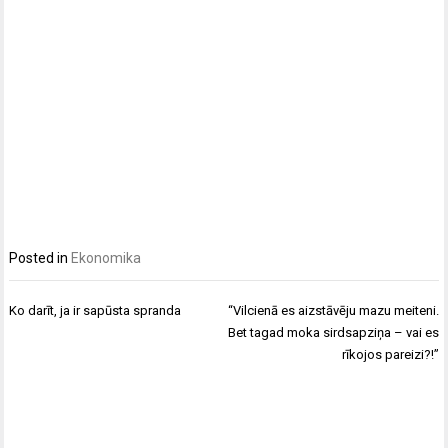
Posted in
Ekonomika
Post
Ko darīt, ja ir sapūsta spranda
“Vilcienā es aizstāvēju mazu meiteni.
navigation
Bet tagad moka sirdsapziņa – vai es
rīkojos pareizi?!”