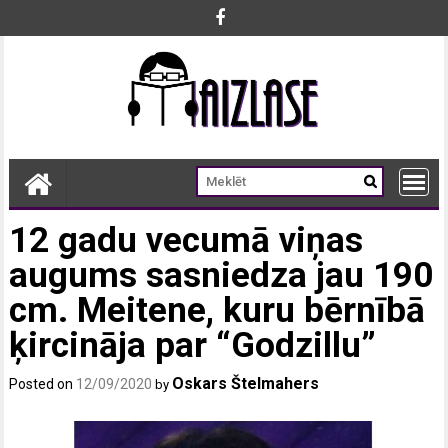
Skip
to
content
12 gadu vecumā viņas
augums sasniedza jau 190
cm. Meitene, kuru bērnībā
ķircināja par “Godzillu”
Oskars Štelmahers
Posted on
12/09/2020
by