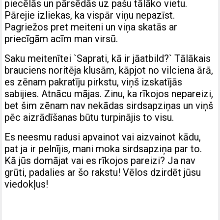
piecēlās un pārsēdās uz pašu tālāko vietu.
Pārejie izliekas, ka vispār viņu nepazīst.
Pagriežos pret meiteni un viņa skatās ar
priecīgām acīm man virsū.
Saku meitenītei `Saprati, kā ir jāatbild?` Tālākais
brauciens noritēja klusām, kāpjot no vilciena ārā,
es zēnam pakratīju pirkstu, viņš izskatījās
sabijies. Atnācu mājas. Zinu, ka rīkojos nepareizi,
bet šim zēnam nav nekādas sirdsapziņas un viņš
pēc aizrādīšanas būtu turpinājis to visu.
Es neesmu radusi apvainot vai aizvainot kādu,
pat ja ir pelnījis, mani moka sirdsapziņa par to.
Kā jūs domājat vai es rīkojos pareizi? Ja nav
grūti, padalies ar šo rakstu! Vēlos dzirdēt jūsu
viedokļus!