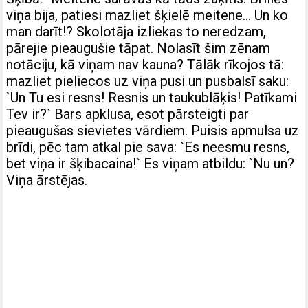
viņa bija, patiesi mazliet šķielē meitene… Un ko
man darīt!? Skolotāja izliekas to neredzam,
pārejie pieaugušie tāpat. Nolasīt šim zēnam
notāciju, kā viņam nav kauna? Tālāk rīkojos tā:
mazliet pieliecos uz viņa pusi un pusbalsī saku:
`Un Tu esi resns! Resnis un taukublāķis! Patīkami
Tev ir?` Bars apklusa, esot pārsteigti par
pieaugušas sievietes vārdiem. Puisis apmulsa uz
brīdi, pēc tam atkal pie sava: `Es neesmu resns,
bet viņa ir šķibacaina!` Es viņam atbildu: `Nu un?
Viņa ārstējas.