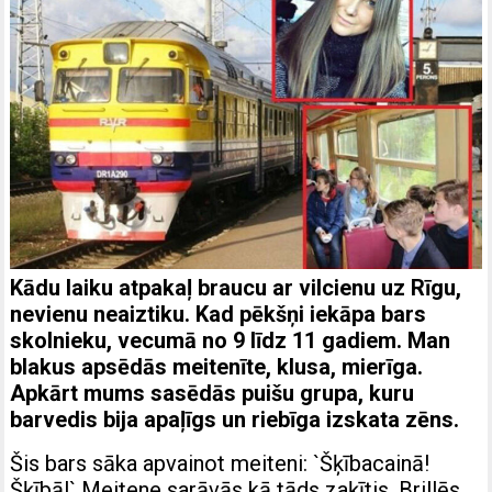
Kādu laiku atpakaļ braucu ar vilcienu uz Rīgu,
nevienu neaiztiku. Kad pēkšņi iekāpa bars
skolnieku, vecumā no 9 līdz 11 gadiem. Man
blakus apsēdās meitenīte, klusa, mierīga.
Apkārt mums sasēdās puišu grupa, kuru
barvedis bija apaļīgs un riebīga izskata zēns.
Šis bars sāka apvainot meiteni: `Šķībacainā!
Šķībā!` Meitene sarāvās kā tāds zaķītis. Brillēs