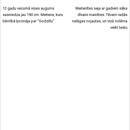
Post
12 gadu vecumā viņas augums
Meitenītes seja ar gadiem sāka
navigation
sasniedza jau 190 cm. Meitene, kuru
dīvaini mainīties. Tēvam radās
bērnībā ķircināja par “Godzillu”
nelāgas nojautas, un viņš nolēma
veikt testu