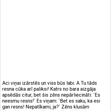
Aci viņai izārstēs un viss būs labi. A Tu tāds
resna cūka arī paliksi! Katrs no bara aizgāja
apsēdās citur, bet šis zēns nepārliecināti: `Es
neesmu resns!` Es viņam: `Bet es saku, ka esi
gan resns! Nepatīkami, ja?` Zēns klusām