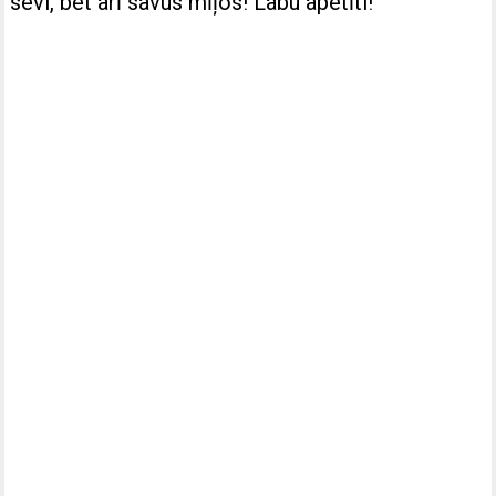
sevi, bet arī savus mīļos! Labu apetīti!