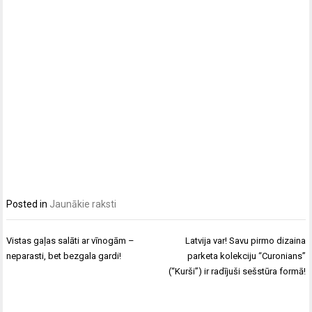
Posted in
Jaunākie raksti
Post
Vistas gaļas salāti ar vīnogām –
Latvija var! Savu pirmo dizaina
navigation
neparasti, bet bezgala gardi!
parketa kolekciju “Curonians”
(“Kurši”) ir radījuši sešstūra formā!