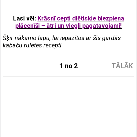
Lasi vēl:
Krāsnī cepti diētiskie biezpiena
plācenīši – ātri un viegli pagatavojami!
Šķir nākamo lapu, lai iepazītos ar šīs gardās
kabaču ruletes recepti
1 no 2
TĀLĀK