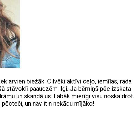
k arvien biežāk. Cilvēki aktīvi ceļo, iemīlas, rada
šā stāvoklī paaudzēm ilgi. Ja bērniņš pēc izskata
 drāmu un skandālus. Labāk mierīgi visu noskaidrot.
 pēcteči, un nav itin nekādu mīļāko!