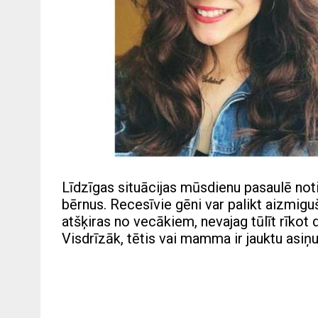
Līdzīgas situācijas mūsdienu pasaulē notie
bērnus. Recesīvie gēni var palikt aizmigu
atšķiras no vecākiem, nevajag tūlīt rīkot
Visdrīzāk, tētis vai mamma ir jauktu asiņu