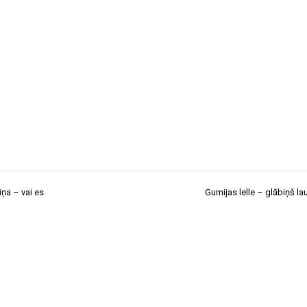
ņa – vai es
Gumijas lelle – glābiņš lau