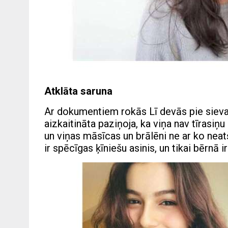
Atklāta saruna
Ar dokumentiem rokās Lī devās pie sievas
aizkaitināta paziņoja, ka viņa nav tīrasiņ
un viņas māsīcas un brālēni ne ar ko neat
ir spēcīgas ķīniešu asinis, un tikai bērn