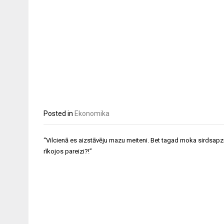
Posted in
Ekonomika
Post
“Vilcienā es aizstāvēju mazu meiteni. Bet tagad moka sirdsapzi
navigation
rīkojos pareizi?!”