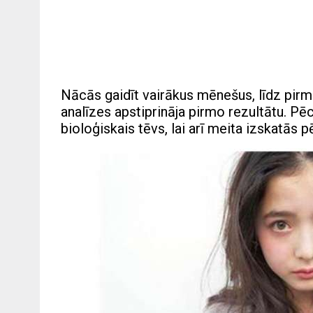
Nācās gaidīt vairākus mēnešus, līdz pirma
analīzes apstiprināja pirmo rezultātu. Pēc 
bioloģiskais tēvs, lai arī meita izskatās p