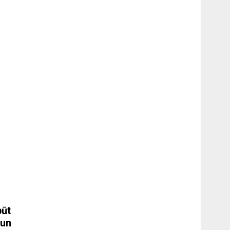
būt
 un