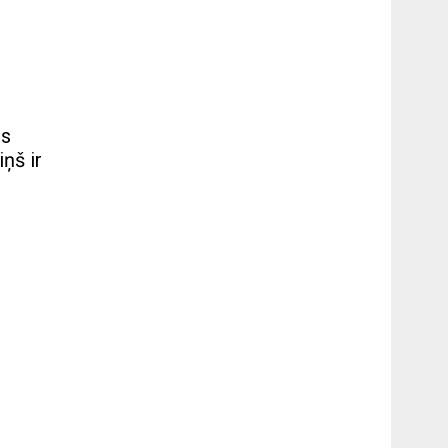
ās
iņš ir