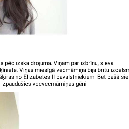
 pēc izskaidrojuma. Viņam par izbrīnu, sieva
u ķīniete. Viņas miesīgā vecmāmiņa bija britu izcels
šķiras no Elizabetes II pavalstniekiem. Bet pašā sie
ā ir izpaudušies vecvecmāmiņas gēni.