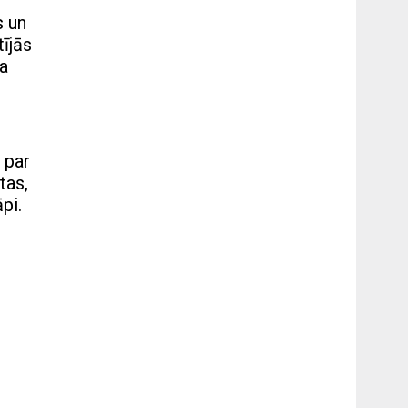
s un
tījās
ja
 par
tas,
pi.