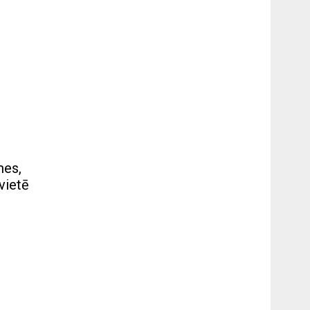
mes,
vietē