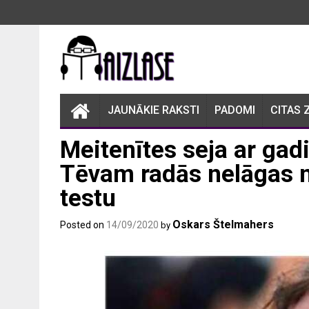
Skip
to
content
JAUNĀKIE RAKSTI
PADOMI
CITAS 
Meitenītes seja ar gad
Tēvam radās nelāgas n
testu
Oskars Štelmahers
Posted on
14/09/2020
by