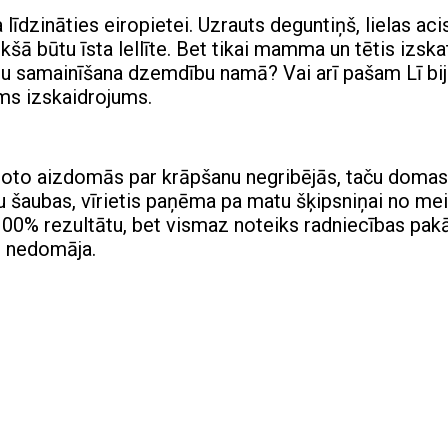
īdzināties eiropietei. Uzrauts deguntiņš, lielas aci
ekšā būtu īsta lellīte. Bet tikai mamma un tētis izska
nu samainīšana dzemdību namā? Vai arī pašam Lī bi
ams izskaidrojums.
ļoto aizdomās par krāpšanu negribējās, taču domas
ētu šaubas, vīrietis paņēma pa matu šķipsniņai no mei
 100% rezultātu, bet vismaz noteiks radniecības pakā
īd nedomāja.