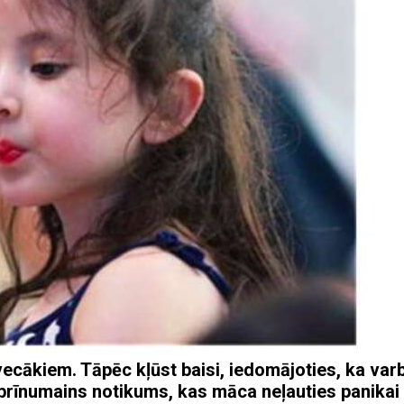
vecākiem. Tāpēc kļūst baisi, iedomājoties, ka var
brīnumains notikums, kas māca neļauties panikai