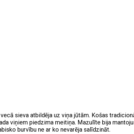
 vecā sieva atbildēja uz viņa jūtām. Košas tradicion
gada viņiem piedzima meitiņa. Mazulīte bija mantoju
isko burvību ne ar ko nevarēja salīdzināt.