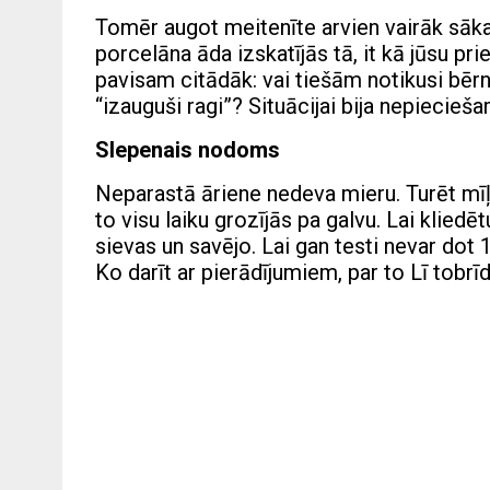
Tomēr augot meitenīte arvien vairāk sāka l
porcelāna āda izskatījās tā, it kā jūsu pri
pavisam citādāk: vai tiešām notikusi bēr
“izauguši ragi”? Situācijai bija nepiecieš
Slepenais nodoms
Neparastā āriene nedeva mieru. Turēt mī
to visu laiku grozījās pa galvu. Lai klied
sievas un savējo. Lai gan testi nevar dot
Ko darīt ar pierādījumiem, par to Lī tobr