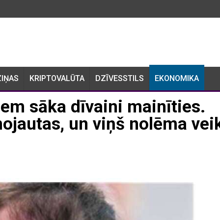
ZIŅAS
KRIPTOVALŪTA
DZĪVESSTILS
EKONOMIKA
iem sāka dīvaini mainīties.
ojautas, un viņš nolēma vei