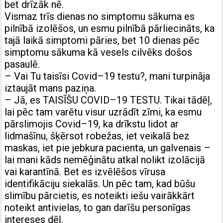
bet drīzāk nē.
Vismaz trīs dienas no simptomu sākuma es
pilnībā izolēšos, un esmu pilnībā pārliecināts, ka
tajā laikā simptomi pāries, bet 10 dienas pēc
simptomu sākuma kā vesels cilvēks došos
pasaulē.
– Vai Tu taisīsi Covid–19 testu?, mani turpināja
iztaujāt mans paziņa.
– Jā, es TAISĪŠU COVID–19 TESTU. Tikai tādēļ,
lai pēc tam varētu visur uzrādīt zīmi, ka esmu
pārslimojis Covid–19, ka drīkstu lidot ar
lidmašīnu, šķērsot robežas, iet veikalā bez
maskas, iet pie jebkura pacienta, un galvenais –
lai mani kāds nemēģinātu atkal nolikt izolācijā
vai karantīnā. Bet es izvēlēšos vīrusa
identifikāciju siekalās. Un pēc tam, kad būšu
slimību pārcietis, es noteikti iešu vairākkārt
noteikt antivielas, to gan darīšu personīgas
intereses dēļ.