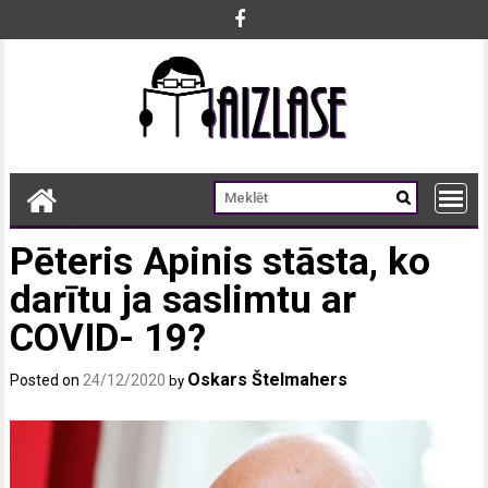
Skip
to
content
Pēteris Apinis stāsta, ko
darītu ja saslimtu ar
COVID- 19?
Oskars Štelmahers
Posted on
24/12/2020
by