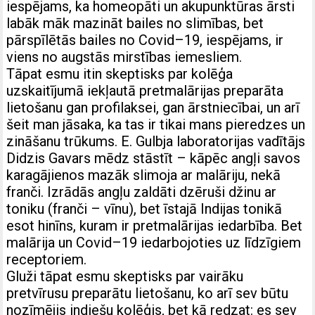
iespējams, ka homeopāti un akupunktūras ārsti
labāk māk mazināt bailes no slimības, bet
pārspīlētās bailes no Covid–19, iespējams, ir
viens no augstās mirstības iemesliem.
Tāpat esmu itin skeptisks par kolēģa
uzskaitījumā iekļautā pretmalārijas preparāta
lietošanu gan profilaksei, gan ārstniecībai, un arī
šeit man jāsaka, ka tas ir tikai mans pieredzes un
zināšanu trūkums. E. Gulbja laboratorijas vadītājs
Didzis Gavars mēdz stāstīt – kāpēc angļi savos
karagājienos mazāk slimoja ar malāriju, nekā
franči. Izrādās angļu zaldāti dzēruši džinu ar
toniku (franči – vīnu), bet īstajā Indijas tonikā
esot hinīns, kuram ir pretmalārijas iedarbība. Bet
malārija un Covid–19 iedarbojoties uz līdzīgiem
receptoriem.
Gluži tāpat esmu skeptisks par vairāku
pretvīrusu preparātu lietošanu, ko arī sev būtu
nozīmējis indiešu kolēģis, bet kā redzat: es sev