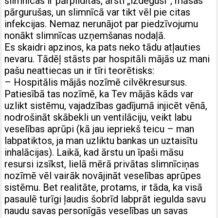
slimnīcas ir pārpildītas, ārsti „izdeguši”, māsas
pārgurušas, un slimnīcā var tikt vēl pie citas
infekcijas. Nemaz nerunājot par piedzīvojumu
nonākt slimnīcas uzņemšanas nodaļā.
Es skaidri apzinos, ka pats neko tādu atļauties
nevaru. Tādēļ stāsts par hospitāli mājās uz mani
pašu neattiecas un ir tīri teorētisks:
– Hospitālis mājās nozīmē cilvēkresursus.
Patiesībā tas nozīmē, ka Tev mājās kāds var
uzlikt sistēmu, vajadzības gadījumā injicēt vēnā,
nodrošināt skābekli un ventilāciju, veikt labu
veselības aprūpi (kā jau iepriekš teicu – man
labpatiktos, ja man uzliktu bankas un uztaisītu
inhalācijas). Laikā, kad ārstu un īpaši māsu
resursi izsīkst, lielā mērā privātas slimnīciņas
nozīmē vēl vairāk novājināt veselības aprūpes
sistēmu. Bet realitāte, protams, ir tāda, ka visā
pasaulē turīgi ļaudis šobrīd labprāt iegulda savu
naudu savas personīgās veselības un savas