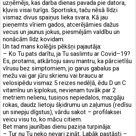
uzņēmējs, kas darba dienas pavada pie datora,
kļuvis visai turīgs. Sportisks, taču nēsā līdzi
vismaz divus spaiņus lieka svara. Kā jau
pieņemts vīriem gados, atcerējāmies dažus
vecus un jaunus jokus, piesmējām valdību un
nonācām līdz kovidam.
Un tad mans kolēģis pēkšņi pajautāja:
– Ko Tu pats darītu, ja Tu saslimtu ar Covid–19?
Es, protams, atkārtoju savu mantru, ka pārcietīšu
vīrusu bez simptomiem, jo garus gabalus pa
mežu vai gar jūru skrienu vai braucu ar
velosipēdu vismaz 5 reizes nedēļā, ēdu D un C
vitamīnu un ķiplokus, nevienam tuvāk par 2
metriem nelienu, tusiņos nepiedalos, mazgāju
rokas, daudz lietoju šķidrumu un zaļumus (redīsu
un sinepju dīgstus), vārdu sakot – profilaksei
veicu visu to, ko mācu citiem.
Bet mans jaunības dienu paziņa turpināja:
– Tur nu Tu neko nevari zināt. Labāk pastāsti –