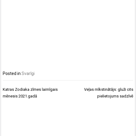
Posted in
Svarīgi
Post
Katras Zodiaka zīmes laimīgais
Veļas mīkstinātājs: gluži cits
navigation
mēnesis 2021.gadā
pielietojums sadzīvē