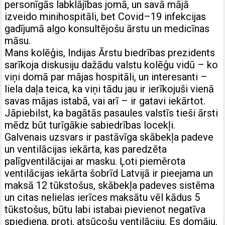
personīgās labklājības jomā, un savā mājā
izveido minihospitāli, bet Covid–19 infekcijas
gadījumā algo konsultējošu ārstu un medicīnas
māsu.
Mans kolēģis, Indijas Ārstu biedrības prezidents
sarīkoja diskusiju dažādu valstu kolēģu vidū – ko
viņi domā par mājas hospitāli, un interesanti –
liela daļa teica, ka viņi tādu jau ir ierīkojuši vienā
savas mājas istabā, vai arī – ir gatavi iekārtot.
Jāpiebilst, ka bagātās pasaules valstīs tieši ārsti
mēdz būt turīgākie sabiedrības locekļi.
Galvenais uzsvars ir pastāvīga skābekļa padeve
un ventilācijas iekārta, kas paredzēta
palīgventilācijai ar masku. Ļoti piemērota
ventilācijas iekārta šobrīd Latvijā ir pieejama un
maksā 12 tūkstošus, skābekļa padeves sistēma
un citas nelielas ierīces maksātu vēl kādus 5
tūkstošus, būtu labi istabai pievienot negatīva
spiediena, proti, atsūcošu ventilāciju. Es domāju,