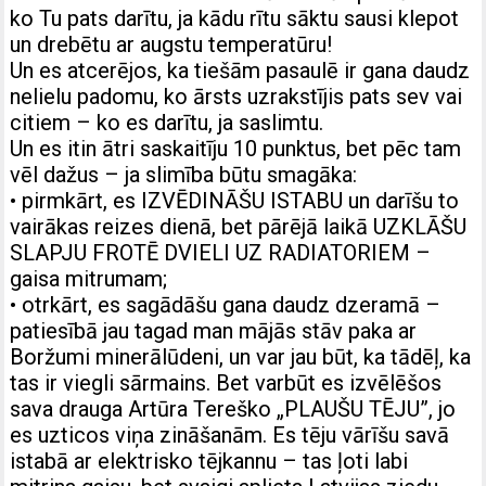
ko Tu pats darītu, ja kādu rītu sāktu sausi klepot
un drebētu ar augstu temperatūru!
Un es atcerējos, ka tiešām pasaulē ir gana daudz
nelielu padomu, ko ārsts uzrakstījis pats sev vai
citiem – ko es darītu, ja saslimtu.
Un es itin ātri saskaitīju 10 punktus, bet pēc tam
vēl dažus – ja slimība būtu smagāka:
• pirmkārt, es IZVĒDINĀŠU ISTABU un darīšu to
vairākas reizes dienā, bet pārējā laikā UZKLĀŠU
SLAPJU FROTĒ DVIELI UZ RADIATORIEM –
gaisa mitrumam;
• otrkārt, es sagādāšu gana daudz dzeramā –
patiesībā jau tagad man mājās stāv paka ar
Boržumi minerālūdeni, un var jau būt, ka tādēļ, ka
tas ir viegli sārmains. Bet varbūt es izvēlēšos
sava drauga Artūra Tereško „PLAUŠU TĒJU”, jo
es uzticos viņa zināšanām. Es tēju vārīšu savā
istabā ar elektrisko tējkannu – tas ļoti labi