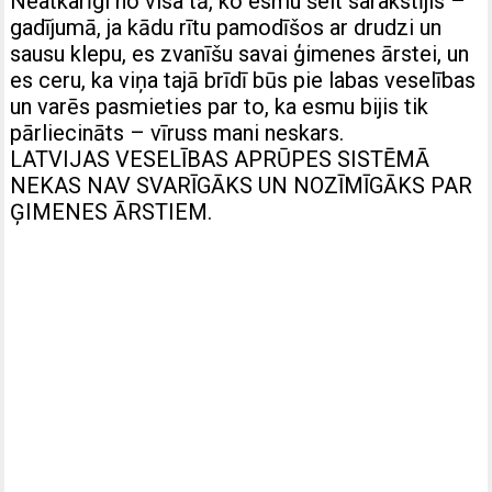
Neatkarīgi no visa tā, ko esmu šeit sarakstījis –
gadījumā, ja kādu rītu pamodīšos ar drudzi un
sausu klepu, es zvanīšu savai ģimenes ārstei, un
es ceru, ka viņa tajā brīdī būs pie labas veselības
un varēs pasmieties par to, ka esmu bijis tik
pārliecināts – vīruss mani neskars.
LATVIJAS VESELĪBAS APRŪPES SISTĒMĀ
NEKAS NAV SVARĪGĀKS UN NOZĪMĪGĀKS PAR
ĢIMENES ĀRSTIEM.