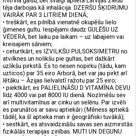
mitrina gaisu, bet svaigi aplieta Latvijas ziedu
tēja darbojas kā inhalācija. DZERŠU ŠĶIDRUMU
VAIRĀK PAR 3 LITRIEM DIENĀ;
• treškārt, es pilnībā vienatnē okupēšu lielo
ģimenes gultu. Iespējami daudz GULĒŠU UZ
VĒDERA, bet laiku pa laikam – uz labajiem vai
kreisajiem sāniem;
• ceturtkārt, es IZVILKŠU PULSOKSIMETRU no
atvilknes un nolikšu pie gultas, bet dažkārt
uzlikšu pirkstā. Es to nesen nopirku (tādu, kam
uzticos) par 35 eiro Arborā, bet var jau pirkt arī
lētāku – Āzijas lielvalstī ražotu par 25 eiro;
• piektkārt, es PALIELINĀŠU D VITAMĪNA DEVU
līdz 4000 vai pat 8000 IU dienā. Nozīmēšu sev
arī multivitamīnus ar cinku un selēnu. Par izvēli
es parunātos ar savu aptiekāri (Mēness aptiekā
tādēļ, ka šī aptieka man ir ģeogrāfiski tuvākā);
• sestkārt, es atsvaidzināšu savas sen aizmirstās
fizikālās terapijas zinības. MUTI UN DEGUNU