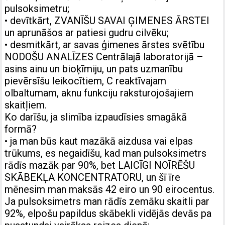
pulsoksimetru;
• devītkārt, ZVANĪŠU SAVAI ĢIMENES ĀRSTEI
un aprunāšos ar patiesi gudru cilvēku;
• desmitkārt, ar savas ģimenes ārstes svētību
NODOŠU ANALĪZES Centrālajā laboratorijā –
asins ainu un bioķīmiju, un pats uzmanību
pievērsīšu leikocītiem, C reaktīvajam
olbaltumam, aknu funkciju raksturojošajiem
skaitļiem.
Ko darīšu, ja slimība izpaudīsies smagākā
formā?
• ja man būs kaut mazākā aizdusa vai elpas
trūkums, es negaidīšu, kad man pulsoksimetrs
rādīs mazāk par 90%, bet LAICĪGI NOĪRĒŠU
SKĀBEKĻA KONCENTRATORU, un šī īre
mēnesim man maksās 42 eiro un 90 eirocentus.
Ja pulsoksimetrs man rādīs zemāku skaitli par
92%, elpošu papildus skābekli vidējās devās pa