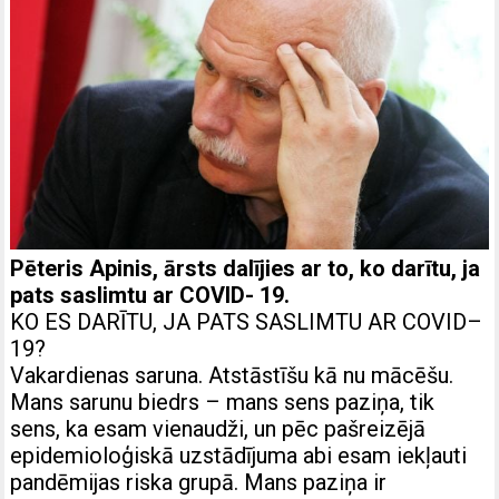
Pēteris Apinis, ārsts dalījies ar to, ko darītu, ja
pats saslimtu ar COVID- 19.
KO ES DARĪTU, JA PATS SASLIMTU AR COVID–
19?
Vakardienas saruna. Atstāstīšu kā nu mācēšu.
Mans sarunu biedrs – mans sens paziņa, tik
sens, ka esam vienaudži, un pēc pašreizējā
epidemioloģiskā uzstādījuma abi esam iekļauti
pandēmijas riska grupā. Mans paziņa ir