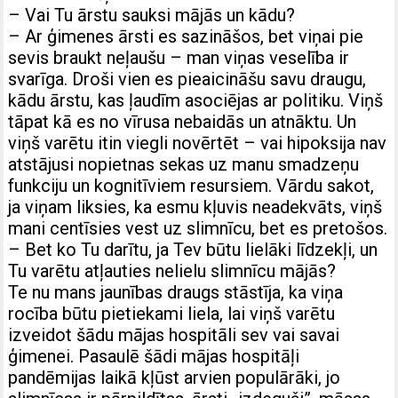
– Vai Tu ārstu sauksi mājās un kādu?
– Ar ģimenes ārsti es sazināšos, bet viņai pie
sevis braukt neļaušu – man viņas veselība ir
svarīga. Droši vien es pieaicināšu savu draugu,
kādu ārstu, kas ļaudīm asociējas ar politiku. Viņš
tāpat kā es no vīrusa nebaidās un atnāktu. Un
viņš varētu itin viegli novērtēt – vai hipoksija nav
atstājusi nopietnas sekas uz manu smadzeņu
funkciju un kognitīviem resursiem. Vārdu sakot,
ja viņam liksies, ka esmu kļuvis neadekvāts, viņš
mani centīsies vest uz slimnīcu, bet es pretošos.
– Bet ko Tu darītu, ja Tev būtu lielāki līdzekļi, un
Tu varētu atļauties nelielu slimnīcu mājās?
Te nu mans jaunības draugs stāstīja, ka viņa
rocība būtu pietiekami liela, lai viņš varētu
izveidot šādu mājas hospitāli sev vai savai
ģimenei. Pasaulē šādi mājas hospitāļi
pandēmijas laikā kļūst arvien populārāki, jo