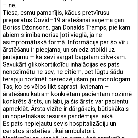
– ne.
Tiesa, esmu pamanījis, kādus pretvīrusu
preparātus Covid–19 ārstēšanai saņēma gan
Boriss Džonsons, gan Donalds Tramps, pie kam
abiem slimība norisa ļoti vieglā, ja ne
asimptomātiskā formā. Informācija par šo vīru
ārstēšanu ir pieejama, un sniedz atbildi uz
jautājumu – kā sevi sargāt bagātam cilvēkam.
Savukārt glikokortikoīdu inhalācijas es pats
nenozīmētu ne sev, ne citiem, bet lūgtu šādu
terapiju nozīmēt pieredzējušam pulmonologam.
Tas, ko es vēlos likt saprast ikvienam –
ārstēšanu katram konkrētam pacientam nozīmē
konkrēts ārsts, un labi, ja šis ārsts var pacientu
apmeklēt. Ārsta vizīte ir dārgākais, būtiskākais
un nopietnākais resurss pandēmijas laikā.
Es pats nepieļautu sevis hospitalizāciju un
censtos ārstēties tikai ambulatori.