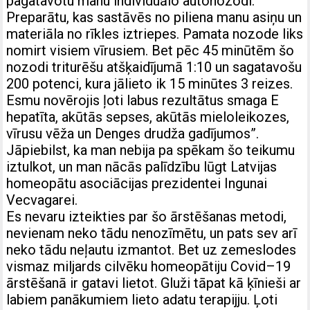
pagatavotu manu individuālo autonozodi.
Preparātu, kas sastāvēs no piliena manu asiņu un
materiāla no rīkles iztriepes. Pamata nozode liks
nomirt visiem vīrusiem. Bet pēc 45 minūtēm šo
nozodi triturēšu atšķaidījumā 1:10 un sagatavošu
200 potenci, kura jālieto ik 15 minūtes 3 reizes.
Esmu novērojis ļoti labus rezultātus smaga E
hepatīta, akūtās sepses, akūtās mieloleikozes,
vīrusu vēža un Denges drudža gadījumos”.
Jāpiebilst, ka man nebija pa spēkam šo teikumu
iztulkot, un man nācās palīdzību lūgt Latvijas
homeopātu asociācijas prezidentei Ingunai
Vecvagarei.
Es nevaru izteikties par šo ārstēšanas metodi,
nevienam neko tādu nenozīmētu, un pats sev arī
neko tādu neļautu izmantot. Bet uz zemeslodes
vismaz miljards cilvēku homeopātiju Covid–19
ārstēšanā ir gatavi lietot. Gluži tāpat kā ķīnieši ar
labiem panākumiem lieto adatu terapijju. Ļoti