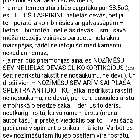
pusstundai vairākas reizes dienā;
• ja man temperatūra būs augstāka par 38.5oC,
es LIETOŠU ASPIRĪNU nelielās devās, bet ja
temperatūra kombinēsies ar galvassāpēm –
lietošu ibuprofēnu nelielās devās. Esmu savā
mūžā redzējis vairākas paracetamola aknu
mazspējas, tādēļ nelietoju šo medikamentu
nekad un nemaz;
• ja man būs pneimonijas aina, es NOZĪMĒŠU
SEV NELIELĀS DEVĀS GLIKOKORTIKOĪDUS (es
šeit nedrīkstu rakstīt ne nosaukumu, ne devu). Un
droši vien – NOZĪMĒŠU SEV ARĪ VISAI PLAŠA
SPEKTRA ANTIBIOTIKU (atkal nedrīkstu rakstīt
ne nosaukumu, ne devu), par kuru pasaules ārstu
empīriskā pieredze saka – der. Es to darīšu
neatkarīgi no tā, ka vairumam ārstu (manu
autoritāšu) ir pretējs viedoklis par to – vai šādā
gadījumā vispār antibiotikas ir jālieto. Varbūt es
sev nozīmēšu tamiflu jeb oseltamivīra fosfātu,