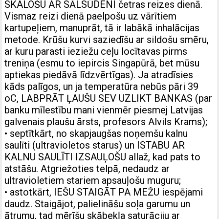
SKALOŠU AR SĀLSŪDENI četras reizes dienā.
Vismaz reizi dienā paelpošu uz vārītiem
kartupeļiem, manuprāt, tā ir labākā inhalācijas
metode. Krūšu kurvi saziedīšu ar sildošu smēru,
ar kuru parasti ieziežu ceļu locītavas pirms
treniņa (esmu to iepircis Singapūrā, bet mūsu
aptiekas piedāvā līdzvērtīgas). Ja atradīsies
kāds palīgos, un ja temperatūra nebūs pāri 39
oC, LABPRĀT ĻAUŠU SEV UZLIKT BANKAS (par
banku mīlestību mani vienmēr piesmej Latvijas
galvenais plaušu ārsts, profesors Alvils Krams);
• septītkārt, no skapjaugšas noņemšu kalnu
saulīti (ultravioletos starus) un ISTABU AR
KALNU SAULĪTI IZSAUĻOŠU allaž, kad pats to
atstāšu. Atgriežoties telpā, nedaudz ar
ultravioletiem stariem apsauļošu muguru;
• astotkārt, IEŠU STAIGĀT PA MEŽU iespējami
daudz. Staigājot, palielināšu soļa garumu un
ātrumu, tad mērīšu skābekļa saturāciju ar