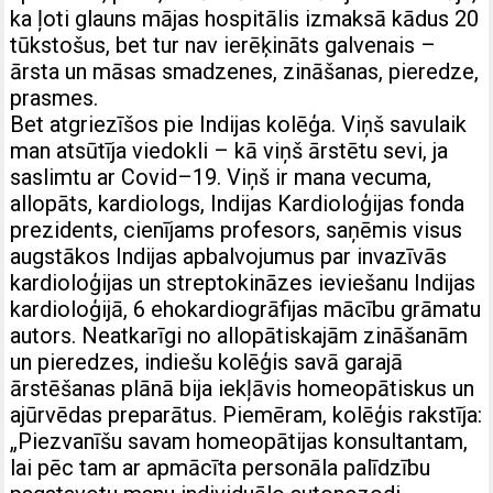
ka ļoti glauns mājas hospitālis izmaksā kādus 20
tūkstošus, bet tur nav ierēķināts galvenais –
ārsta un māsas smadzenes, zināšanas, pieredze,
prasmes.
Bet atgriezīšos pie Indijas kolēģa. Viņš savulaik
man atsūtīja viedokli – kā viņš ārstētu sevi, ja
saslimtu ar Covid–19. Viņš ir mana vecuma,
allopāts, kardiologs, Indijas Kardioloģijas fonda
prezidents, cienījams profesors, saņēmis visus
augstākos Indijas apbalvojumus par invazīvās
kardioloģijas un streptokināzes ieviešanu Indijas
kardioloģijā, 6 ehokardiogrāfijas mācību grāmatu
autors. Neatkarīgi no allopātiskajām zināšanām
un pieredzes, indiešu kolēģis savā garajā
ārstēšanas plānā bija iekļāvis homeopātiskus un
ajūrvēdas preparātus. Piemēram, kolēģis rakstīja:
„Piezvanīšu savam homeopātijas konsultantam,
lai pēc tam ar apmācīta personāla palīdzību