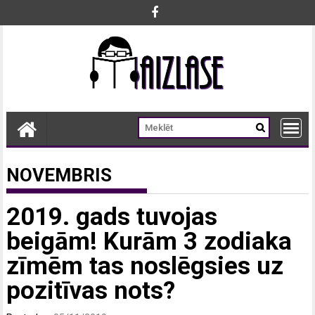
Skip
to
content
NOVEMBRIS
2019. gads tuvojas
beigām! Kurām 3 zodiaka
zīmēm tas noslēgsies uz
pozitīvas nots?