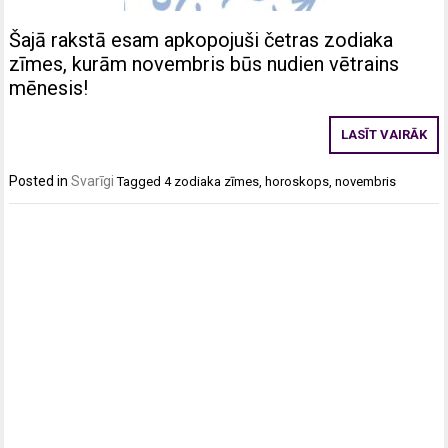
Šajā rakstā esam apkopojuši četras zodiaka
zīmes, kurām novembris būs nudien vētrains
mēnesis!
LASĪT VAIRĀK
Posted in
Svarīgi
Tagged
4 zodiaka zīmes
,
horoskops
,
novembris