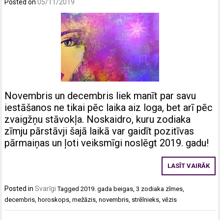
Posted on
05/11/2019
Novembris un decembris liek manīt par savu
iestāšanos ne tikai pēc laika aiz loga, bet arī pēc
zvaigžņu stāvokļa. Noskaidro, kuru zodiaka
zīmju pārstāvji šajā laikā var gaidīt pozitīvas
pārmaiņas un ļoti veiksmīgi noslēgt 2019. gadu!
LASĪT VAIRĀK
Posted in
Svarīgi
Tagged
2019. gada beigas
,
3 zodiaka zīmes
,
decembris
,
horoskops
,
mežāzis
,
novembris
,
strēlnieks
,
vēzis