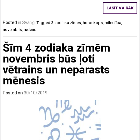
LASĪT VAIRĀK
Posted in
Svarīgi
Tagged
3 zodiaka zīmes
,
horoskops
,
mīlestība
,
novembris
,
rudens
Šīm 4 zodiaka zīmēm
novembris būs ļoti
vētrains un neparasts
mēnesis
Posted on
30/10/2019