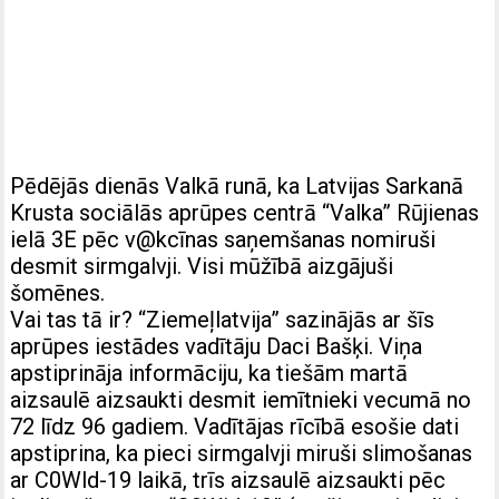
Pēdējās dienās Valkā runā, ka Latvijas Sarkanā
Krusta sociālās aprūpes centrā “Valka” Rūjienas
ielā 3E pēc v@kcīnas saņemšanas nomiruši
desmit sirmgalvji. Visi mūžībā aizgājuši
šomēnes.
Vai tas tā ir? “Ziemeļlatvija” sazinājās ar šīs
aprūpes iestādes vadītāju Daci Bašķi. Viņa
apstiprināja informāciju, ka tiešām martā
aizsaulē aizsaukti desmit iemītnieki vecumā no
72 līdz 96 gadiem. Vadītājas rīcībā esošie dati
apstiprina, ka pieci sirmgalvji miruši slimošanas
ar C0Wld-19 laikā, trīs aizsaulē aizsaukti pēc