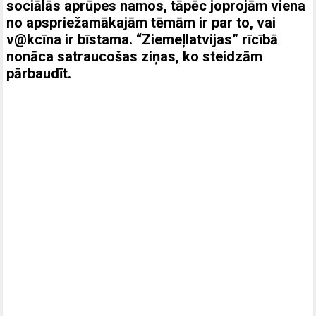
sociālās aprūpes namos, tāpēc joprojām viena
no apspriežamākajām tēmām ir par to, vai
v@kcīna ir bīstama. “Ziemeļlatvijas” rīcībā
nonāca satraucošas ziņas, ko steidzām
pārbaudīt.