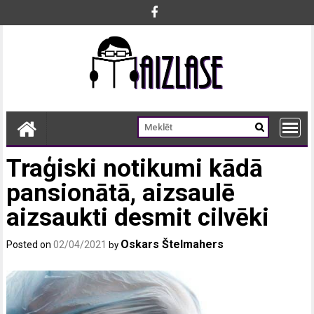
Skip
to
content
Traģiski notikumi kādā
pansionātā, aizsaulē
aizsaukti desmit cilvēki
Oskars Štelmahers
Posted on
02/04/2021
by