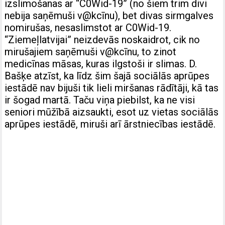
izslimošanas ar “C0Wid-19” (no šiem trim divi
nebija saņēmuši v@kcīnu), bet divas sirmgalves
nomirušas, nesaslimstot ar C0Wid-19.
“Ziemeļlatvijai” neizdevās noskaidrot, cik no
mirušajiem saņēmuši v@kcīnu, to zinot
medicīnas māsas, kuras ilgstoši ir slimas. D.
Bašķe atzīst, ka līdz šim šajā sociālās aprūpes
iestādē nav bijuši tik lieli miršanas rādītāji, kā tas
ir šogad martā. Taču viņa piebilst, ka ne visi
seniori mūžībā aizsaukti, esot uz vietas sociālās
aprūpes iestādē, miruši arī ārstniecības iestādē.