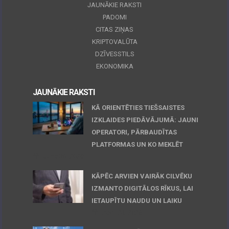
JAUNĀKIE RAKSTI
PADOMI
CITAS ZIŅAS
KRIPTOVALŪTA
DZĪVESSTILS
EKONOMIKA
JAUNĀKIE RAKSTI
KĀ ORIENTĒTIES TIEŠSAISTES
IZKLAIDES PIEDĀVĀJUMĀ: JAUNI
OPERATORI, PĀRBAUDĪTAS
PLATFORMAS UN KO MEKLĒT
June 30, 2026
KĀPĒC ARVIEN VAIRĀK CILVĒKU
IZMANTO DIGITĀLOS RĪKUS, LAI
IETAUPĪTU NAUDU UN LAIKU
April 23, 2026