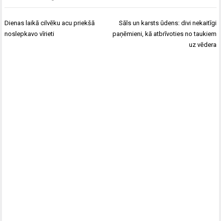
Post
Dienas laikā cilvēku acu priekšā
Sāls un karsts ūdens: divi nekaitīgi
navigation
noslepkavo vīrieti
paņēmieni, kā atbrīvoties no taukiem
uz vēdera