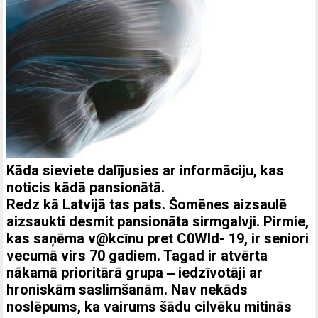
Kāda sieviete dalījusies ar informāciju, kas
noticis kādā pansionātā.
Redz kā Latvijā tas pats. Šomēnes aizsaulē
aizsaukti desmit pansionāta sirmgalvji. Pirmie,
kas saņēma v@kcīnu pret C0Wld- 19, ir seniori
vecumā virs 70 gadiem. Tagad ir atvērta
nākamā prioritārā grupa ‒ iedzīvotāji ar
hroniskām saslimšanām. Nav nekāds
noslēpums, ka vairums šādu cilvēku mitinās